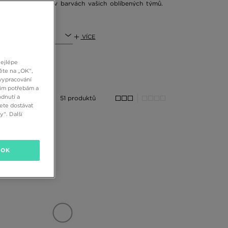
ninkové varianty v barvách vašich oblíbených týmů.
, knihy nebo svačinový box. Potřebujete další úložný
toh z odolného materiálu? Model North Face Jester je
 přihrádky snadno a bezpečně uložit vaše potřebné
VÍCE
nejlépe
většími přihrádkami na zip, často doplněnými menší
ěte na „OK“,
. Univerzální a jednoduchý batoh s logem adidas nebo
vypracování
šim potřebám a
kombinaci se zbytkem oblečení. Sáhněte po originálním
dnutí a
51 produktů
ete dostávat
“. Další
jistěte, který vám vyhovuje. V této kategorii najdete
ecyklovaných materiálů, kterých v nabídce adidas není
ým panelem a mnoha úložnými přihrádkami splní svůj
OK