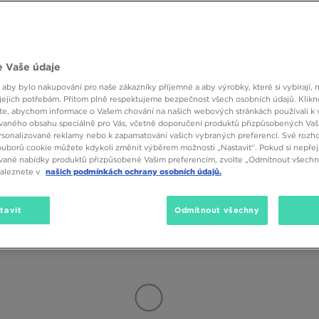
tylová nabídka od značek Nike, adidas, Puma a Vans. Prohlédněte si tré
í outfit - ať už potřebujete další prostor na nákupy, tréninkové vybavení
elným límcem, který lze vyhrnout a zajistit přezkou. Hledáte praktický ba
e prostornému designu a stahovacím šňůrkám na přední straně můžete do
Značka
Velikost
Barva
 Vaše údaje
(14)
SALE
 aby bylo nakupování pro naše zákazníky příjemné a aby výrobky, které si vybírají, 
 designem. Batohy do školy mají jednoduchý design s jednou nebo dvěma 
jejich potřebám. Přitom plně respektujeme bezpečnost všech osobních údajů. Klikn
ezbytnosti. Jednou z nejoblíbenějších možností jsou modely v černé barvě
e, abychom informace o Vašem chování na našich webových stránkách používali k 
vaného obsahu speciálně pro Vás, včetně doporučení produktů přizpůsobených Va
nkčnosti jsou však školní batohy navrženy také tak, aby dobře vypadaly v 
sonalizované reklamy nebo k zapamatování vašich vybraných preferencí. Své rozho
 the Wall nebo malým krokodýlem Lacoste.
ouborů cookie můžete kdykoli změnit výběrem možnosti „Nastavit“. Pokud si nepřej
vané nabídky produktů přizpůsobené Vašim preferencím, zvolte „Odmítnout všechny
naleznete v
našich podmínkách ochrany osobních údajů.
kkých vaků se šňůrkou přes obaly na boty až po větší tréninkové batohy. Z
odenní nošení - například do tělocvičny nebo na výlet. Vsaďte na návrh z r
strovaný batoh outdoorového typu - Nike Elemental s polstrovaným zádov
tavit
Odmítnout všechny
dlí a jedinečného designu!