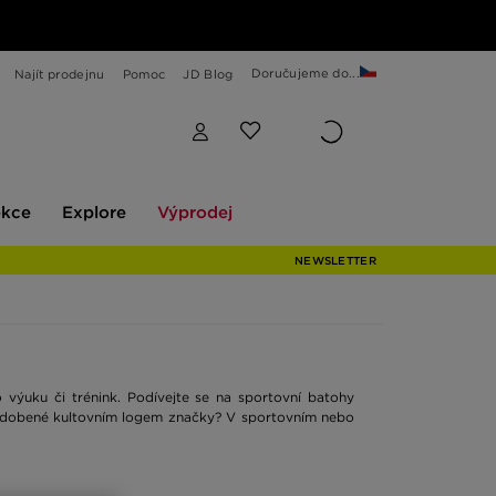
Doručujeme do...
Najít prodejnu
Pomoc
JD Blog
Explore
Výprodej
ekce
Explore
Výprodej
NEWSLETTER
 výuku či trénink. Podívejte se na sportovní batohy
o zdobené kultovním logem značky? V sportovním nebo