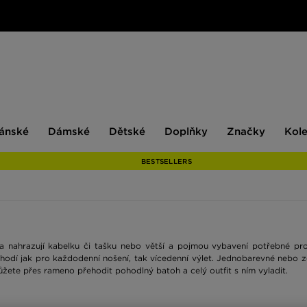
ské
Dámské
Dětské
Doplňky
Značky
ánské
Dámské
Dětské
Doplňky
Značky
Kol
BESTSELLERS
a nahrazují kabelku či tašku nebo větší a pojmou vybavení potřebné pro
e hodí jak pro každodenní nošení, tak vícedenní výlet. Jednobarevné neb
ete přes rameno přehodit pohodlný batoh a celý outfit s ním vyladit.