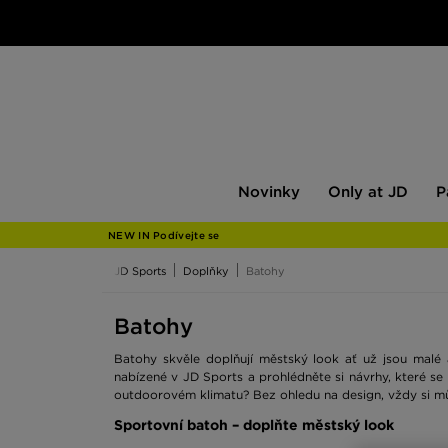
Novinky
Only
Pán
Novinky
Only at JD
P
at
JD
NEW IN Podívejte se
JD Sports
Doplňky
Batohy
Batohy
Batohy skvěle doplňují městský look ať už jsou malé 
nabízené v JD Sports a prohlédněte si návrhy, které s
outdoorovém klimatu? Bez ohledu na design, vždy si můž
Sportovní batoh – doplňte městský look