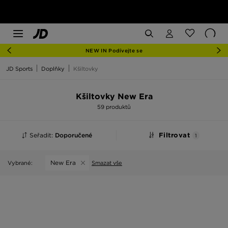
NEW IN Podívejte se
JD Sports
Doplňky
Kšiltovky
Kšiltovky New Era
59 produktů
Seřadit:
Doporučené
Filtrovat
1
New Era
Vybrané:
Smazat vše