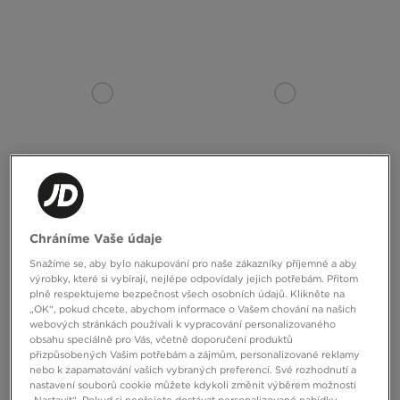
NEW ERA ČEPICE DISTRESSED
NEW ERA ČEPICE CORD MIX 920
Chráníme Vaše údaje
PATCH EFRAME NONE
NEWERA NONE
Snažíme se, aby bylo nakupování pro naše zákazníky příjemné a aby
990 Kč
790 Kč
výrobky, které si vybírají, nejlépe odpovídaly jejich potřebám. Přitom
plně respektujeme bezpečnost všech osobních údajů. Klikněte na
„OK“, pokud chcete, abychom informace o Vašem chování na našich
webových stránkách používali k vypracování personalizovaného
obsahu speciálně pro Vás, včetně doporučení produktů
přizpůsobených Vašim potřebám a zájmům, personalizované reklamy
nebo k zapamatování vašich vybraných preferencí. Své rozhodnutí a
nastavení souborů cookie můžete kdykoli změnit výběrem možnosti