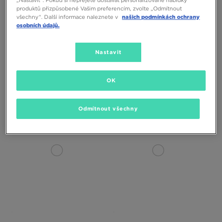
„Nastavit“. Pokud si nepřejete dostávat personalizované nabídky
produktů přizpůsobené Vašim preferencím, zvolte „Odmítnout
všechny“. Další informace naleznete v
našich podmínkách ochrany
osobních údajů.
Nastavit
NEW ERA ČEPICE SPORTY 940
NEW ERA ČEPICE SPORTY 940
APEX MARINERS SEATTLE
APEX NYY NEW YORK YANKEES
MARINERS
OK
990 Kč
990 Kč
Odmítnout všechny