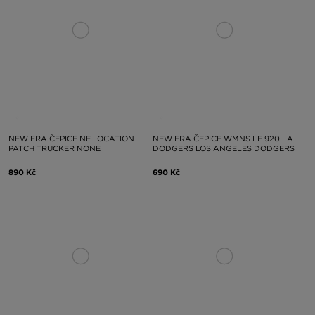
NEW ERA ČEPICE NE LOCATION
NEW ERA ČEPICE WMNS LE 920 LA
PATCH TRUCKER NONE
DODGERS LOS ANGELES DODGERS
890 Kč
690 Kč