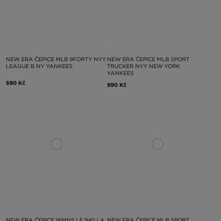
NEW ERA ČEPICE MLB 9FORTY NYY
NEW ERA ČEPICE MLB SPORT
LEAGUE B NY YANKEES
TRUCKER NYY NEW YORK
YANKEES
690 Kč
990 Kč
NEW ERA ČEPICE WMNS LE 940 LA
NEW ERA ČEPICE MLB SPORT