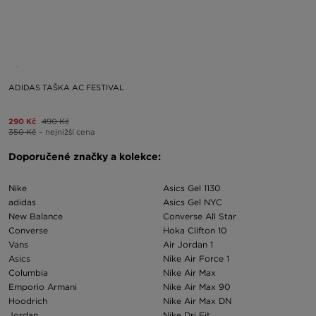
ADIDAS TAŠKA AC FESTIVAL
290 Kč
490 Kč
350 Kč
– nejnižší cena
Doporučené značky a kolekce:
Nike
Asics Gel 1130
adidas
Asics Gel NYC
New Balance
Converse All Star
Converse
Hoka Clifton 10
Vans
Air Jordan 1
Asics
Nike Air Force 1
Columbia
Nike Air Max
Emporio Armani
Nike Air Max 90
Hoodrich
Nike Air Max DN
Jordan
Nike Dri Fit