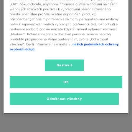
„OK“, pokud chcete, abychom informace o Vašem chování na našich
webových stránkách používali k vypracování personalizovaného
obsahu speciálně pro Vás, včetně doporučení produktů
přizpůsobených Vašim potřebám a zájmům, personalizované reklamy
nebo k zapamatování vašich vybraných preferencí. Své rozhodnutí a
nastavení souborů cookie můžete kdykoli změnit výběrem možnosti
„Nastavit“. Pokud si nepřejete dostávat personalizované nabídky
produktů přizpůsobené Vašim preferencím, zvolte „Odmítnout
všechny“. Další informace naleznete v
našich podmínkách ochrany
osobních údajů.
HOODRICH TAŠKA SHADE CROSS
JORDAN TAŠKA JAM AIR
BODY BAG
CROSSBODY
Nastavit
750 Kč
990 Kč
OK
Odmítnout všechny