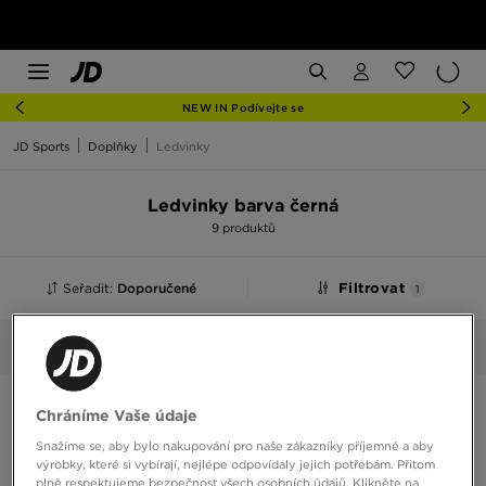
NEW IN Podívejte se
JD Sports
Doplňky
Ledvinky
Ledvinky barva černá
9 produktů
Seřadit:
Doporučené
Filtrovat
1
Černá
Vybrané:
Smazat vše
Chráníme Vaše údaje
Snažíme se, aby bylo nakupování pro naše zákazníky příjemné a aby
výrobky, které si vybírají, nejlépe odpovídaly jejich potřebám. Přitom
plně respektujeme bezpečnost všech osobních údajů. Klikněte na