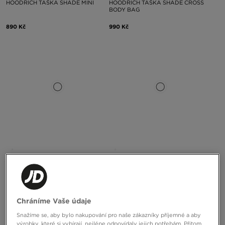
HOODRICH TAŠKA SHADE MINI
HOODRICH TAŠKA SHADE CROSS
BODY BAG
890 Kč
990 Kč
NIKE TAŠKA NIKE HAYWARD
NIKE TAŠKA NK HERITAGE
PATROL CROSSBODY
CROSSBODY 2.0
1190 Kč
690 Kč
Chráníme Vaše údaje
Snažíme se, aby bylo nakupování pro naše zákazníky příjemné a aby
výrobky, které si vybírají, nejlépe odpovídaly jejich potřebám. Přitom