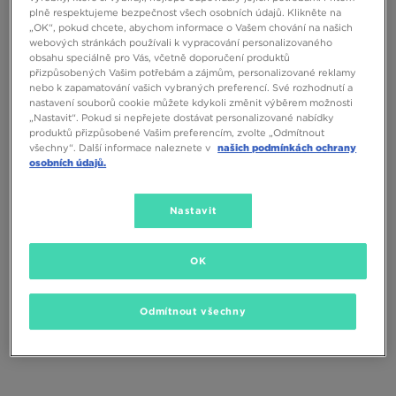
plně respektujeme bezpečnost všech osobních údajů. Klikněte na
„OK“, pokud chcete, abychom informace o Vašem chování na našich
webových stránkách používali k vypracování personalizovaného
obsahu speciálně pro Vás, včetně doporučení produktů
přizpůsobených Vašim potřebám a zájmům, personalizované reklamy
nebo k zapamatování vašich vybraných preferencí. Své rozhodnutí a
nastavení souborů cookie můžete kdykoli změnit výběrem možnosti
„Nastavit“. Pokud si nepřejete dostávat personalizované nabídky
produktů přizpůsobené Vašim preferencím, zvolte „Odmítnout
všechny“. Další informace naleznete v
našich podmínkách ochrany
osobních údajů.
NIKE TAŠKA NK HERITAGE
NIKE TAŠKA NK BRSLA S DUFF - X
CROSSBODY 2.0
Nastavit
690 Kč
990 Kč
OK
Odmítnout všechny