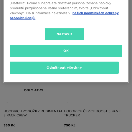
„Nastavit“. Pokud si nepřejete dostávat personalizované nabídky
produktů přizpůsobené Vašim preferencím, zvolte „Odmítnout
všechny“. Další informace naleznete v
našich podmínkách ochrany
HOODRICH PONOŽKY CORE 3 PACK
HOODRICH PONOŽKY CORE 3 PACK
osobních údajů.
QUARTER
QUARTER
390 Kč
390 Kč
Nastavit
OK
Odmítnout všechny
ONLY AT
HOODRICH PONOŽKY RUDIMENTAL
HOODRICH ČEPICE BOOST 5 PANEL
3 PACK CREW
TRUCKER
350 Kč
750 Kč