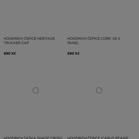
HOODRICH ČEPICE HERITAGE
HOODRICH ČEPICE CORE '26 5
TRUCKER CAP
PANEL
890 Kč
690 Kč
HOODRICH TAŠKA SHADE CROSS
HOODRICH ČEPICE ICARUS BEANIE