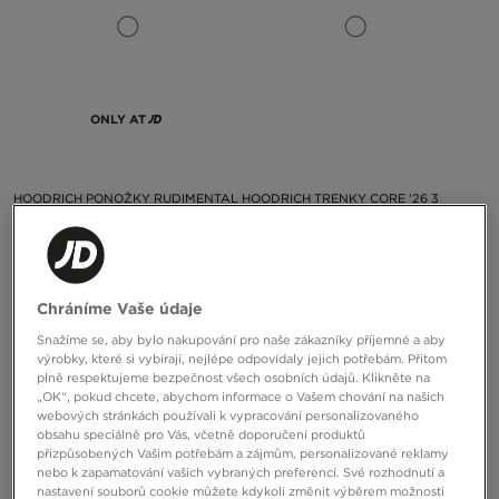
ONLY AT
HOODRICH PONOŽKY RUDIMENTAL
HOODRICH TRENKY CORE '26 3
3 PACK CREW
PACK BOXERS
890 Kč
350 Kč
Chráníme Vaše údaje
Snažíme se, aby bylo nakupování pro naše zákazníky příjemné a aby
výrobky, které si vybírají, nejlépe odpovídaly jejich potřebám. Přitom
plně respektujeme bezpečnost všech osobních údajů. Klikněte na
„OK“, pokud chcete, abychom informace o Vašem chování na našich
webových stránkách používali k vypracování personalizovaného
obsahu speciálně pro Vás, včetně doporučení produktů
přizpůsobených Vašim potřebám a zájmům, personalizované reklamy
nebo k zapamatování vašich vybraných preferencí. Své rozhodnutí a
nastavení souborů cookie můžete kdykoli změnit výběrem možnosti