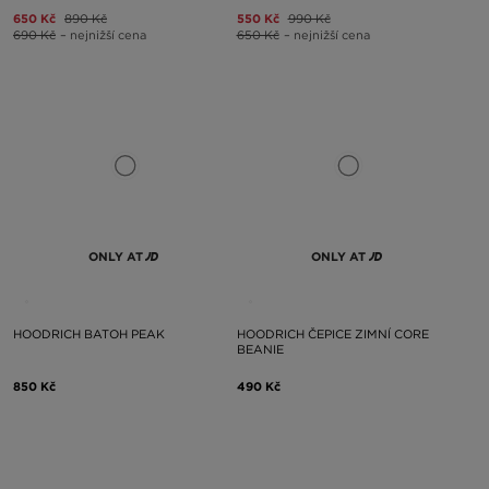
650 Kč
890 Kč
550 Kč
990 Kč
690 Kč
– nejnižší cena
650 Kč
– nejnižší cena
ONLY AT
ONLY AT
HOODRICH BATOH PEAK
HOODRICH ČEPICE ZIMNÍ CORE
BEANIE
850 Kč
490 Kč