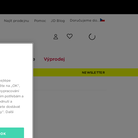
Doručujeme do...
Najít prodejnu
Pomoc
JD Blog
Explore
Výprodej
ekce
Explore
Výprodej
NEWSLETTER
nejlépe
ěte na „OK“,
vypracování
šim potřebám a
dnutí a
ete dostávat
“. Další
OK