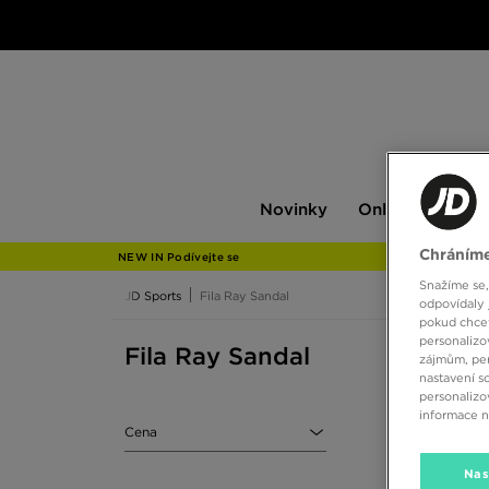
Novinky
Only
Pán
Novinky
Only at JD
P
at
JD
Chráníme
NEW IN Podívejte se
Snažíme se,
JD Sports
Fila Ray Sandal
odpovídaly 
pokud chcet
personalizo
Fila Ray Sandal
zájmům, per
nastavení s
personalizo
informace 
Cena
Nas