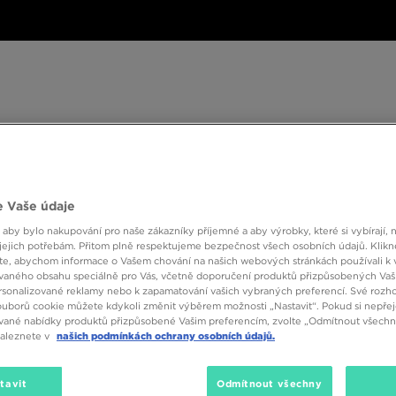
ské
Dámské
Dětské
Doplňky
Značky
ánské
Dámské
Dětské
Doplňky
Značky
Kol
 Vaše údaje
BESTSELLERS
 aby bylo nakupování pro naše zákazníky příjemné a aby výrobky, které si vybírají, 
jejich potřebám. Přitom plně respektujeme bezpečnost všech osobních údajů. Klikn
e, abychom informace o Vašem chování na našich webových stránkách používali k 
vaného obsahu speciálně pro Vás, včetně doporučení produktů přizpůsobených Va
sonalizované reklamy nebo k zapamatování vašich vybraných preferencí. Své rozho
ouborů cookie můžete kdykoli změnit výběrem možnosti „Nastavit“. Pokud si nepřej
vané nabídky produktů přizpůsobené Vašim preferencím, zvolte „Odmítnout všechny
naleznete v
našich podmínkách ochrany osobních údajů.
tavit
Odmítnout všechny