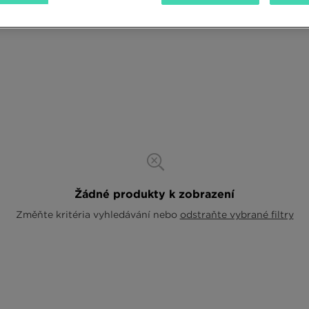
Žádné produkty k zobrazení
Změňte kritéria vyhledávání nebo
odstraňte vybrané filtry