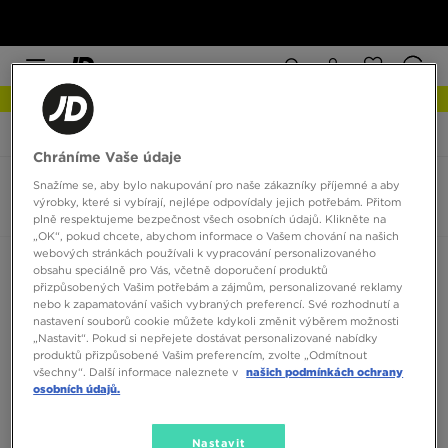
NEW IN Podívejte se
JD Sports
Lacoste Carnaby
Chráníme Vaše údaje
Snažíme se, aby bylo nakupování pro naše zákazníky příjemné a aby
Lacoste Carnaby
výrobky, které si vybírají, nejlépe odpovídaly jejich potřebám. Přitom
0 produktů
plně respektujeme bezpečnost všech osobních údajů. Klikněte na
„OK“, pokud chcete, abychom informace o Vašem chování na našich
webových stránkách používali k vypracování personalizovaného
Seřadit:
Doporučené
Filtrovat
obsahu speciálně pro Vás, včetně doporučení produktů
přizpůsobených Vašim potřebám a zájmům, personalizované reklamy
nebo k zapamatování vašich vybraných preferencí. Své rozhodnutí a
nastavení souborů cookie můžete kdykoli změnit výběrem možnosti
„Nastavit“. Pokud si nepřejete dostávat personalizované nabídky
produktů přizpůsobené Vašim preferencím, zvolte „Odmítnout
všechny“. Další informace naleznete v
našich podmínkách ochrany
osobních údajů.
Žádné produkty k zobrazení
Nastavit