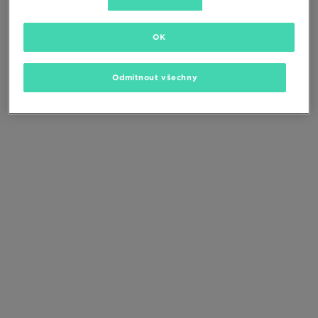
Změňte kritéria vyhledávání nebo
odstraňte vybrané filtry
OK
Odmítnout všechny