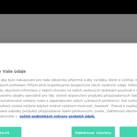
ské
Dámské
Dětské
Doplňky
Značky
ánské
Dámské
Dětské
Doplňky
Značky
Kol
 Vaše údaje
BESTSELLERS
 aby bylo nakupování pro naše zákazníky příjemné a aby výrobky, které si vybírají, 
jejich potřebám. Přitom plně respektujeme bezpečnost všech osobních údajů. Klikn
e, abychom informace o Vašem chování na našich webových stránkách používali k 
vaného obsahu speciálně pro Vás, včetně doporučení produktů přizpůsobených Va
sonalizované reklamy nebo k zapamatování vašich vybraných preferencí. Své rozho
ouborů cookie můžete kdykoli změnit výběrem možnosti „Nastavit“. Pokud si nepřej
vané nabídky produktů přizpůsobené Vašim preferencím, zvolte „Odmítnout všechny
naleznete v
našich podmínkách ochrany osobních údajů.
tavit
Odmítnout všechny