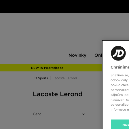
Novinky
Only
Pán
Novinky
Only at JD
P
at
JD
Chráníme
NEW IN Podívejte se
Snažíme se,
JD Sports
Lacoste Lerond
odpovídaly 
pokud chcet
personalizo
Lacoste Lerond
zájmům, per
nastavení s
personalizo
informace 
Cena
Nas