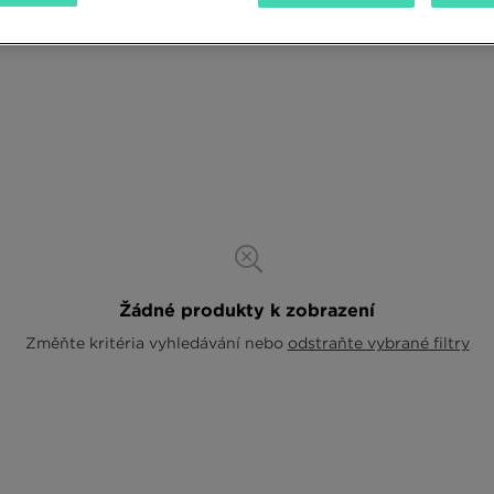
Žádné produkty k zobrazení
Změňte kritéria vyhledávání nebo
odstraňte vybrané filtry