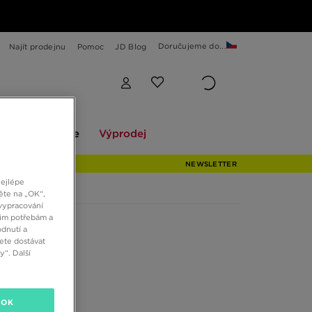
Doručujeme do...
Najít prodejnu
Pomoc
JD Blog
Explore
Výprodej
ekce
Explore
Výprodej
NEWSLETTER
nejlépe
ěte na „OK“,
vypracování
šim potřebám a
dnutí a
ete dostávat
“. Další
OK