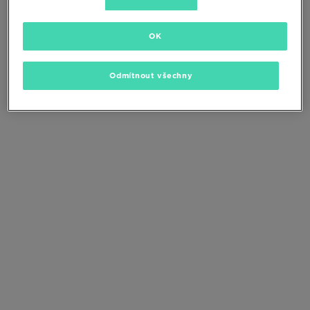
Změňte kritéria vyhledávání nebo
odstraňte vybrané filtry
OK
Odmítnout všechny