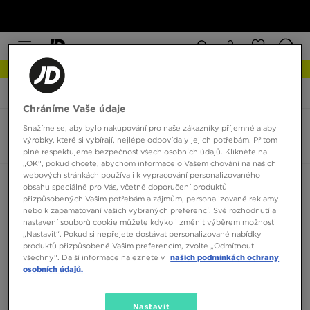
NEW IN Podívejte se
JD Sports
Nanny State Travis
Chráníme Vaše údaje
Snažíme se, aby bylo nakupování pro naše zákazníky příjemné a aby
Nanny State Travis
výrobky, které si vybírají, nejlépe odpovídaly jejich potřebám. Přitom
0 produktů
plně respektujeme bezpečnost všech osobních údajů. Klikněte na
„OK“, pokud chcete, abychom informace o Vašem chování na našich
webových stránkách používali k vypracování personalizovaného
Seřadit:
Doporučené
Filtrovat
obsahu speciálně pro Vás, včetně doporučení produktů
přizpůsobených Vašim potřebám a zájmům, personalizované reklamy
nebo k zapamatování vašich vybraných preferencí. Své rozhodnutí a
nastavení souborů cookie můžete kdykoli změnit výběrem možnosti
„Nastavit“. Pokud si nepřejete dostávat personalizované nabídky
produktů přizpůsobené Vašim preferencím, zvolte „Odmítnout
všechny“. Další informace naleznete v
našich podmínkách ochrany
osobních údajů.
Žádné produkty k zobrazení
Nastavit