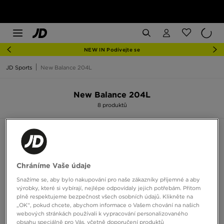
NEW IN Podívejte se
JD Sports
New Balance 204L
New Balance 204L
8 produktů
Seřadit:
Doporučené
Filtrovat
Chráníme Vaše údaje
Snažíme se, aby bylo nakupování pro naše zákazníky příjemné a aby
výrobky, které si vybírají, nejlépe odpovídaly jejich potřebám. Přitom
plně respektujeme bezpečnost všech osobních údajů. Klikněte na
„OK“, pokud chcete, abychom informace o Vašem chování na našich
webových stránkách používali k vypracování personalizovaného
obsahu speciálně pro Vás, včetně doporučení produktů