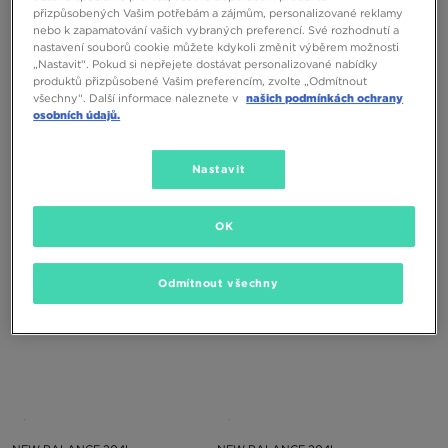
přizpůsobených Vašim potřebám a zájmům, personalizované reklamy
nebo k zapamatování vašich vybraných preferencí. Své rozhodnutí a
nastavení souborů cookie můžete kdykoli změnit výběrem možnosti
„Nastavit“. Pokud si nepřejete dostávat personalizované nabídky
produktů přizpůsobené Vašim preferencím, zvolte „Odmítnout
všechny“. Další informace naleznete v
našich podmínkách ochrany
osobních údajů.
NEW BALANCE U204L
NEW BALANCE U204L
+3
Nastavit
3490 Kč
3490 Kč
OK
Odmítnout všechny