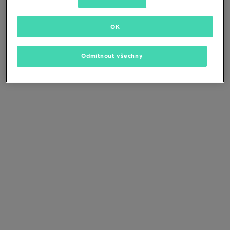
Změňte kritéria vyhledávání nebo
odstraňte vybrané filtry
OK
Odmítnout všechny