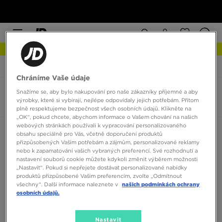
NEW IN Podívejte se
JD Sports
New Balance 610
Chráníme Vaše údaje
Snažíme se, aby bylo nakupování pro naše zákazníky příjemné a aby
New Balance 610
výrobky, které si vybírají, nejlépe odpovídaly jejich potřebám. Přitom
0 produktů
plně respektujeme bezpečnost všech osobních údajů. Klikněte na
„OK“, pokud chcete, abychom informace o Vašem chování na našich
webových stránkách používali k vypracování personalizovaného
Seřadit:
Doporučené
Filtrovat
obsahu speciálně pro Vás, včetně doporučení produktů
přizpůsobených Vašim potřebám a zájmům, personalizované reklamy
nebo k zapamatování vašich vybraných preferencí. Své rozhodnutí a
nastavení souborů cookie můžete kdykoli změnit výběrem možnosti
„Nastavit“. Pokud si nepřejete dostávat personalizované nabídky
produktů přizpůsobené Vašim preferencím, zvolte „Odmítnout
všechny“. Další informace naleznete v
našich podmínkách ochrany
osobních údajů.
Žádné produkty k zobrazení
Nastavit