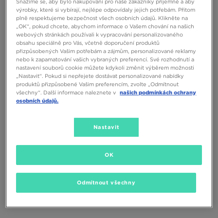
NEW BALANCE 9060
NEW BALANCE 9060
Snažíme se, aby bylo nakupování pro naše zákazníky příjemné a aby
výrobky, které si vybírají, nejlépe odpovídaly jejich potřebám. Přitom
plně respektujeme bezpečnost všech osobních údajů. Klikněte na
4790 Kč
4790 Kč
„OK“, pokud chcete, abychom informace o Vašem chování na našich
webových stránkách používali k vypracování personalizovaného
obsahu speciálně pro Vás, včetně doporučení produktů
přizpůsobených Vašim potřebám a zájmům, personalizované reklamy
nebo k zapamatování vašich vybraných preferencí. Své rozhodnutí a
nastavení souborů cookie můžete kdykoli změnit výběrem možnosti
„Nastavit“. Pokud si nepřejete dostávat personalizované nabídky
produktů přizpůsobené Vašim preferencím, zvolte „Odmítnout
všechny“. Další informace naleznete v
našich podmínkách ochrany
osobních údajů.
Nastavit
OK
NEW BALANCE 9060
NEW BALANCE 9060
2790 Kč
4790 Kč
Odmítnout všechny