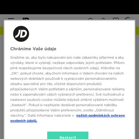
NEW IN Podívejte se
JD Sports
Nike Air Huarache Craft
Chráníme Vaše údaje
Snažíme se, aby bylo nakupování pro naše zákazníky příjemné a aby
Nike Air Huarache Craft
výrobky, které si vybírají, nejlépe odpovídaly jejich potřebám. Přitom
0 produktů
plně respektujeme bezpečnost všech osobních údajů. Klikněte na
„OK“, pokud chcete, abychom informace o Vašem chování na našich
webových stránkách používali k vypracování personalizovaného
Seřadit:
Doporučené
Filtrovat
obsahu speciálně pro Vás, včetně doporučení produktů
přizpůsobených Vašim potřebám a zájmům, personalizované reklamy
nebo k zapamatování vašich vybraných preferencí. Své rozhodnutí a
nastavení souborů cookie můžete kdykoli změnit výběrem možnosti
„Nastavit“. Pokud si nepřejete dostávat personalizované nabídky
produktů přizpůsobené Vašim preferencím, zvolte „Odmítnout
všechny“. Další informace naleznete v
našich podmínkách ochrany
osobních údajů.
Žádné produkty k zobrazení
Nastavit