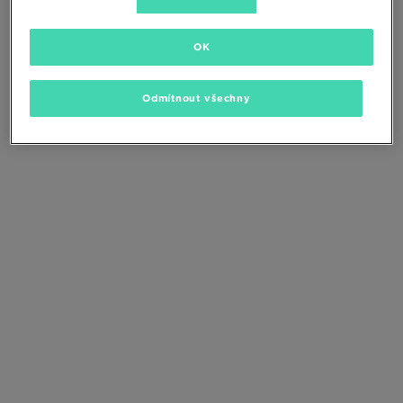
Změňte kritéria vyhledávání nebo
odstraňte vybrané filtry
OK
Odmítnout všechny