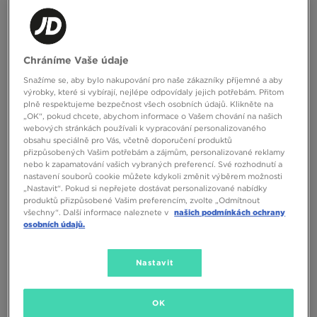
Chráníme Vaše údaje
Snažíme se, aby bylo nakupování pro naše zákazníky příjemné a aby
NIKE W AIR MAX MOTO 2K
NIKE W AIR MAX MOTO 2K
výrobky, které si vybírají, nejlépe odpovídaly jejich potřebám. Přitom
plně respektujeme bezpečnost všech osobních údajů. Klikněte na
+1
„OK“, pokud chcete, abychom informace o Vašem chování na našich
3390 Kč
3390 Kč
webových stránkách používali k vypracování personalizovaného
obsahu speciálně pro Vás, včetně doporučení produktů
přizpůsobených Vašim potřebám a zájmům, personalizované reklamy
nebo k zapamatování vašich vybraných preferencí. Své rozhodnutí a
nastavení souborů cookie můžete kdykoli změnit výběrem možnosti
„Nastavit“. Pokud si nepřejete dostávat personalizované nabídky
produktů přizpůsobené Vašim preferencím, zvolte „Odmítnout
všechny“. Další informace naleznete v
našich podmínkách ochrany
osobních údajů.
Nastavit
ONLY AT
OK