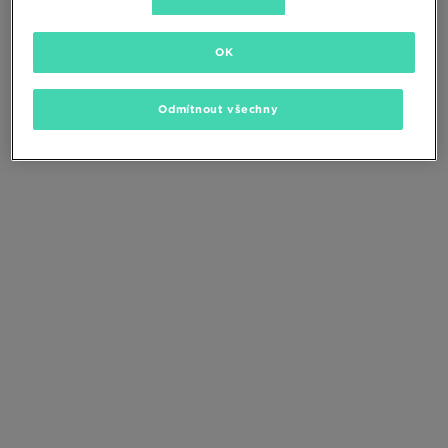
Změňte kritéria vyhledávání nebo
odstraňte vybrané filtry
OK
Odmítnout všechny