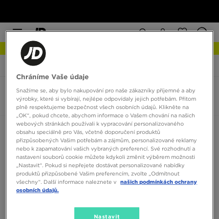
NEW IN Podívejte se
JD Sports
Nike Downshifter
Chráníme Vaše údaje
Snažíme se, aby bylo nakupování pro naše zákazníky příjemné a aby
Nike Downshifter
výrobky, které si vybírají, nejlépe odpovídaly jejich potřebám. Přitom
0 produktů
plně respektujeme bezpečnost všech osobních údajů. Klikněte na
„OK“, pokud chcete, abychom informace o Vašem chování na našich
webových stránkách používali k vypracování personalizovaného
Seřadit:
Doporučené
Filtrovat
obsahu speciálně pro Vás, včetně doporučení produktů
přizpůsobených Vašim potřebám a zájmům, personalizované reklamy
nebo k zapamatování vašich vybraných preferencí. Své rozhodnutí a
nastavení souborů cookie můžete kdykoli změnit výběrem možnosti
„Nastavit“. Pokud si nepřejete dostávat personalizované nabídky
produktů přizpůsobené Vašim preferencím, zvolte „Odmítnout
všechny“. Další informace naleznete v
našich podmínkách ochrany
osobních údajů.
Žádné produkty k zobrazení
Nastavit