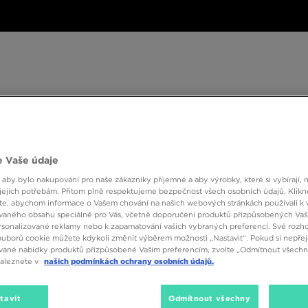
ské
Dámské
Dětské
Doplňky
Značky
ánské
Dámské
Dětské
Doplňky
Značky
Kol
 Vaše údaje
BESTSELLERS
 aby bylo nakupování pro naše zákazníky příjemné a aby výrobky, které si vybírají, 
jejich potřebám. Přitom plně respektujeme bezpečnost všech osobních údajů. Klikn
e, abychom informace o Vašem chování na našich webových stránkách používali k 
vaného obsahu speciálně pro Vás, včetně doporučení produktů přizpůsobených Va
sonalizované reklamy nebo k zapamatování vašich vybraných preferencí. Své rozho
ouborů cookie můžete kdykoli změnit výběrem možnosti „Nastavit“. Pokud si nepřej
vané nabídky produktů přizpůsobené Vašim preferencím, zvolte „Odmítnout všechny
naleznete v
našich podmínkách ochrany osobních údajů.
tavit
Odmítnout všechny