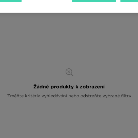
Žádné produkty k zobrazení
Změňte kritéria vyhledávání nebo
odstraňte vybrané filtry