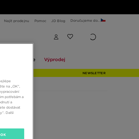
Doručujeme do...
Najít prodejnu
Pomoc
JD Blog
Explore
Výprodej
ekce
Explore
Výprodej
NEWSLETTER
nejlépe
ěte na „OK“,
vypracování
šim potřebám a
dnutí a
ete dostávat
“. Další
OK