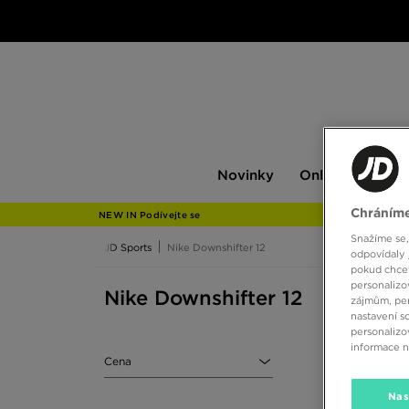
Novinky
Only
Pán
Novinky
Only at JD
P
at
JD
Chráníme
NEW IN Podívejte se
Snažíme se,
JD Sports
Nike Downshifter 12
odpovídaly 
pokud chcet
personalizo
Nike Downshifter 12
zájmům, per
nastavení s
personalizo
informace 
Cena
Nas