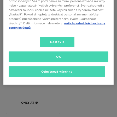
přizpůsobených Vašim potřebám a zájmům, personalizované reklamy
nebo k zapamatování vašich vybraných preferencí. Své rozhodnutí a
nastavení souborů cookie můžete kdykoli změnit výběrem možnosti
„Nastavit“. Pokud si nepřejete dostávat personalizované nabídky
produktů přizpůsobené Vašim preferencím, zvolte „Odmítnout
všechny“. Další informace naleznete v
našich podmínkách ochrany
osobních údajů.
NIKE PEGASUS PREMIUM
NIKE PEGASUS PREMIUM
Nastavit
5390 Kč
3590 Kč
5390 Kč
4290 Kč
– nejnižší cena
OK
Odmítnout všechny
ONLY AT