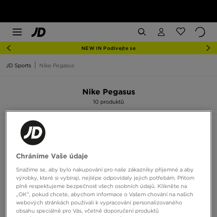
NEW IN Podívejte se
JD Sports
Nike Pegasus
Nike Pegasus
10 produktů
Seřadit:
Doporučené
Filtrovat
Chráníme Vaše údaje
Snažíme se, aby bylo nakupování pro naše zákazníky příjemné a aby
výrobky, které si vybírají, nejlépe odpovídaly jejich potřebám. Přitom
plně respektujeme bezpečnost všech osobních údajů. Klikněte na
„OK“, pokud chcete, abychom informace o Vašem chování na našich
webových stránkách používali k vypracování personalizovaného
obsahu speciálně pro Vás, včetně doporučení produktů