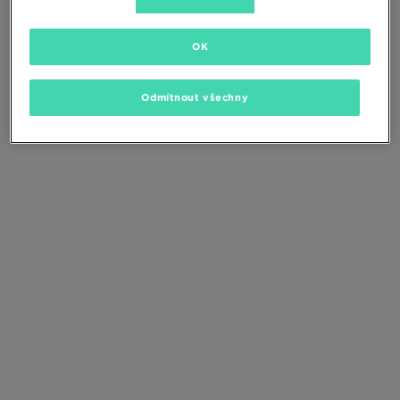
Změňte kritéria vyhledávání nebo
odstraňte vybrané filtry
OK
Odmítnout všechny