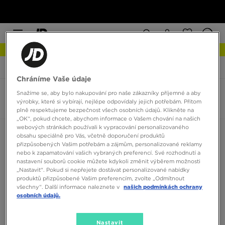
NEW IN Podívejte se
JD Sports
Nike Run Swift 3
Chráníme Vaše údaje
Snažíme se, aby bylo nakupování pro naše zákazníky příjemné a aby
Nike Run Swift 3
výrobky, které si vybírají, nejlépe odpovídaly jejich potřebám. Přitom
0 produktů
plně respektujeme bezpečnost všech osobních údajů. Klikněte na
„OK“, pokud chcete, abychom informace o Vašem chování na našich
webových stránkách používali k vypracování personalizovaného
Seřadit:
Doporučené
Filtrovat
obsahu speciálně pro Vás, včetně doporučení produktů
přizpůsobených Vašim potřebám a zájmům, personalizované reklamy
nebo k zapamatování vašich vybraných preferencí. Své rozhodnutí a
nastavení souborů cookie můžete kdykoli změnit výběrem možnosti
„Nastavit“. Pokud si nepřejete dostávat personalizované nabídky
produktů přizpůsobené Vašim preferencím, zvolte „Odmítnout
všechny“. Další informace naleznete v
našich podmínkách ochrany
osobních údajů.
Žádné produkty k zobrazení
Nastavit