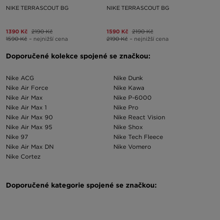
NIKE TERRASCOUT BG
NIKE TERRASCOUT BG
1390 Kč
2190 Kč
1590 Kč
2190 Kč
1590 Kč
– nejnižší cena
2190 Kč
– nejnižší cena
Doporučené kolekce spojené se značkou:
Nike ACG
Nike Dunk
Nike Air Force
Nike Kawa
Nike Air Max
Nike P-6000
Nike Air Max 1
Nike Pro
Nike Air Max 90
Nike React Vision
Nike Air Max 95
Nike Shox
Nike 97
Nike Tech Fleece
Nike Air Max DN
Nike Vomero
Nike Cortez
Doporučené kategorie spojené se značkou:
Výprodej Nike
Sportovní taška Nike pánská
Black Friday Nike
Zimní čepice Nike pánská