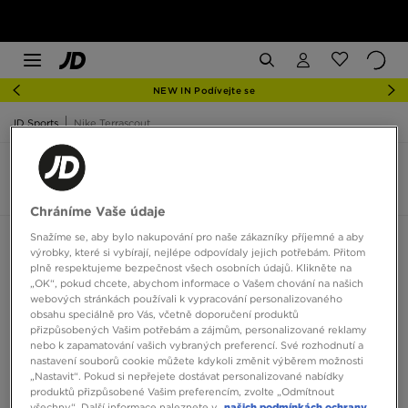
NEW IN Podívejte se
JD Sports
Nike Terrascout
Nike Terrascout
4 produkty
Chráníme Vaše údaje
Snažíme se, aby bylo nakupování pro naše zákazníky příjemné a aby
Seřadit:
Doporučené
Filtrovat
výrobky, které si vybírají, nejlépe odpovídaly jejich potřebám. Přitom
plně respektujeme bezpečnost všech osobních údajů. Klikněte na
„OK“, pokud chcete, abychom informace o Vašem chování na našich
webových stránkách používali k vypracování personalizovaného
obsahu speciálně pro Vás, včetně doporučení produktů
přizpůsobených Vašim potřebám a zájmům, personalizované reklamy
nebo k zapamatování vašich vybraných preferencí. Své rozhodnutí a
nastavení souborů cookie můžete kdykoli změnit výběrem možnosti
„Nastavit“. Pokud si nepřejete dostávat personalizované nabídky
produktů přizpůsobené Vašim preferencím, zvolte „Odmítnout
všechny“. Další informace naleznete v
našich podmínkách ochrany