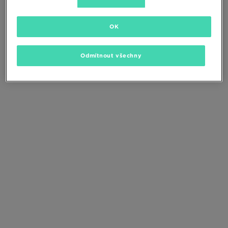
Změňte kritéria vyhledávání nebo
odstraňte vybrané filtry
OK
Odmítnout všechny