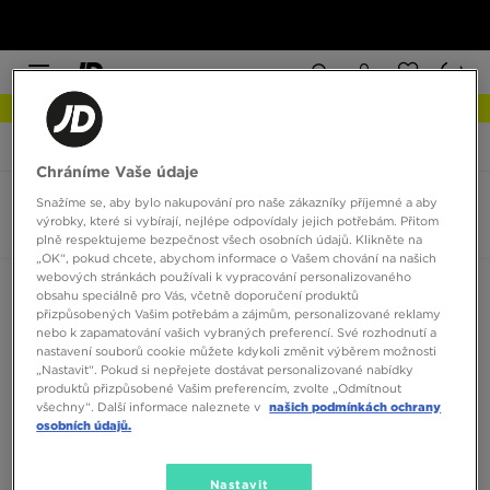
NEW IN Podívejte se
JD Sports
Nike Waffle One
Chráníme Vaše údaje
Snažíme se, aby bylo nakupování pro naše zákazníky příjemné a aby
Nike Waffle One
výrobky, které si vybírají, nejlépe odpovídaly jejich potřebám. Přitom
0 produktů
plně respektujeme bezpečnost všech osobních údajů. Klikněte na
„OK“, pokud chcete, abychom informace o Vašem chování na našich
webových stránkách používali k vypracování personalizovaného
Seřadit:
Doporučené
Filtrovat
obsahu speciálně pro Vás, včetně doporučení produktů
přizpůsobených Vašim potřebám a zájmům, personalizované reklamy
nebo k zapamatování vašich vybraných preferencí. Své rozhodnutí a
nastavení souborů cookie můžete kdykoli změnit výběrem možnosti
„Nastavit“. Pokud si nepřejete dostávat personalizované nabídky
produktů přizpůsobené Vašim preferencím, zvolte „Odmítnout
všechny“. Další informace naleznete v
našich podmínkách ochrany
osobních údajů.
Žádné produkty k zobrazení
Nastavit