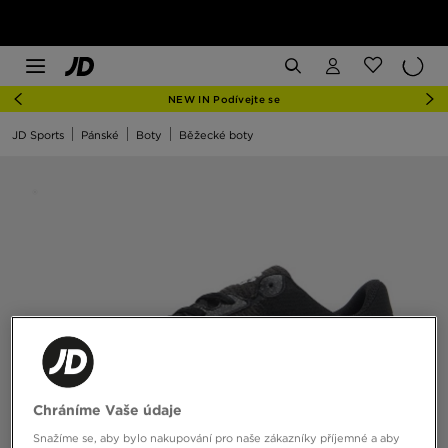
NEW IN Podívejte se
JD Sports
Pánské
Boty
Běžecké boty
Chráníme Vaše údaje
Snažíme se, aby bylo nakupování pro naše zákazníky příjemné a aby