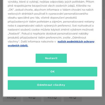
1/6
výrobky, které si vybírají, nejlépe odpovídaly jejich potřebám. Přitom
plně respektujeme bezpečnost všech osobních údajů. Klikněte na
„OK“, pokud chcete, abychom informace o Vašem chování na našich
Obrázky
360°
webových stránkách používali k vypracování personalizovaného
obsahu speciálně pro Vás, včetně doporučení produktů
přizpůsobených Vašim potřebám a zájmům, personalizované reklamy
nebo k zapamatování vašich vybraných preferencí. Své rozhodnutí a
NIKE FLEX EXPERIENCE RUN 11
nastavení souborů cookie můžete kdykoli změnit výběrem možnosti
„Nastavit“. Pokud si nepřejete dostávat personalizované nabídky
produktů přizpůsobené Vašim preferencím, zvolte „Odmítnout
690 Kč
všechny“. Další informace naleznete v
našich podmínkách ochrany
osobních údajů.
Dostupné Barvy
Černá
Nastavit
Vyberte velikost
OK
EU
US
Odmítnout všechny
41
42
42,5
43
44
44,5
45
45,5
46