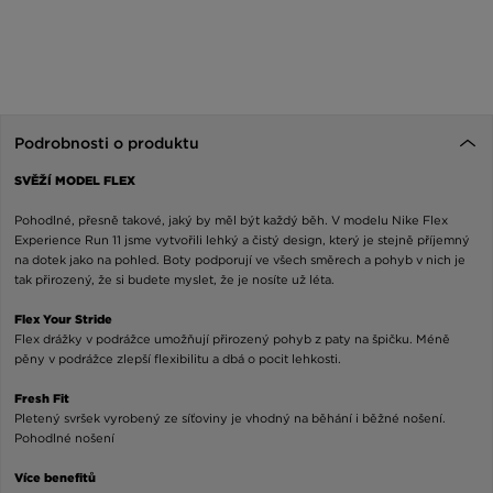
Podrobnosti o produktu
SVĚŽÍ MODEL FLEX
Pohodlné, přesně takové, jaký by měl být každý běh. V modelu Nike Flex
Experience Run 11 jsme vytvořili lehký a čistý design, který je stejně příjemný
na dotek jako na pohled. Boty podporují ve všech směrech a pohyb v nich je
tak přirozený, že si budete myslet, že je nosíte už léta.
Flex Your Stride
Flex drážky v podrážce umožňují přirozený pohyb z paty na špičku. Méně
pěny v podrážce zlepší flexibilitu a dbá o pocit lehkosti.
Fresh Fit
Pletený svršek vyrobený ze síťoviny je vhodný na běhání i běžné nošení.
Pohodlné nošení
Více benefitů