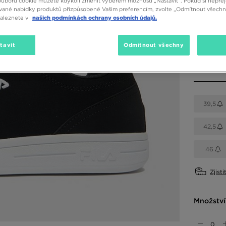
ouborů cookie můžete kdykoli změnit výběrem možnosti „Nastavit“. Pokud si nepřej
vané nabídky produktů přizpůsobené Vašim preferencím, zvolte „Odmítnout všechny
Dostupné
naleznete v
našich podmínkách ochrany osobních údajů.
Černá
tavit
Odmítnout všechny
Vyberte v
39,5
42,5
46
Zjisti
Množství