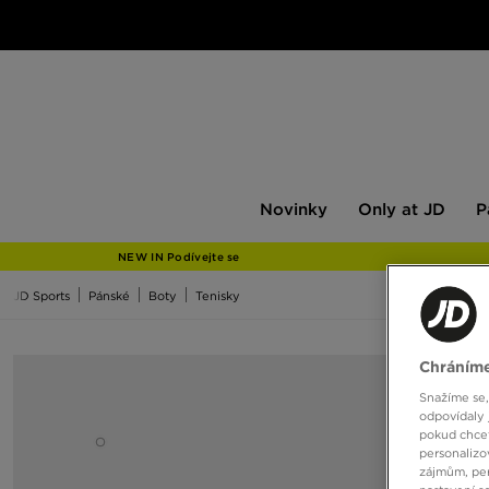
Novinky
Only
Pán
Novinky
Only at JD
P
at
JD
NEW IN Podívejte se
JD Sports
Pánské
Boty
Tenisky
Chráníme
Snažíme se,
odpovídaly 
pokud chcet
personalizo
zájmům, per