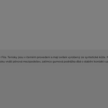
 Fila. Tenisky jsou v černém provedení a mají svršek vyrobený ze syntetické kůže.
oku vnáší pěnová mezipodešev, zatímco gumová podrážka dbá o stabilní kontakt s pov