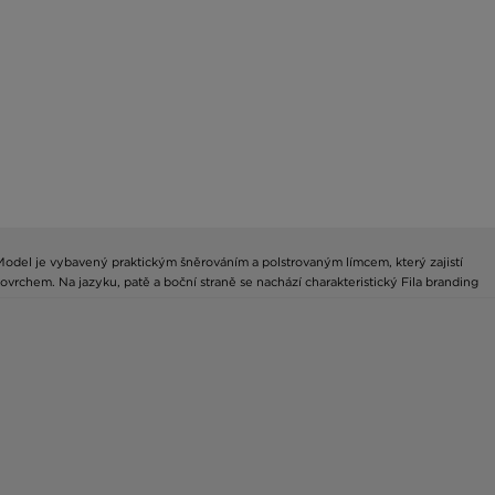
 Model je vybavený praktickým šněrováním a polstrovaným límcem, který zajistí
rchem. Na jazyku, patě a boční straně se nachází charakteristický Fila branding