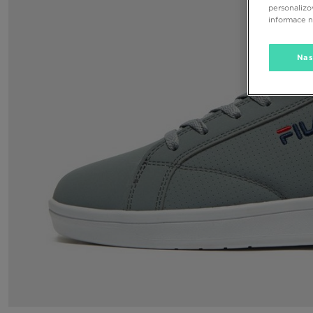
personalizo
informace 
Nas