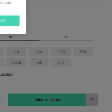
“. Další
 barvy
OK
elikost
EU
US
41
42
42,5
43
44,5
45
46
t velikost
Přidat do košíku