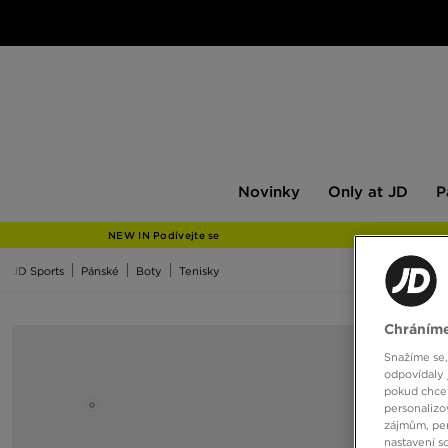
Novinky
Only
Pán
Novinky
Only at JD
P
at
JD
NEW IN Podívejte se
JD Sports
Pánské
Boty
Tenisky
Chráníme
Snažíme se,
odpovídaly 
pokud chcet
personalizo
zájmům, per
nastavení s