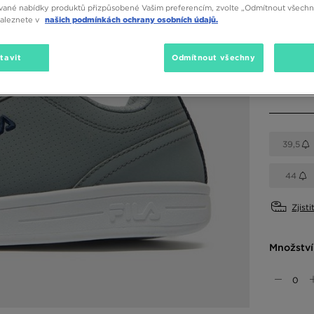
vané nabídky produktů přizpůsobené Vašim preferencím, zvolte „Odmítnout všechny
naleznete v
našich podmínkách ochrany osobních údajů.
Dostupné
Šedá
tavit
Odmítnout všechny
Vyberte v
39,5
44
Zjisti
Množství