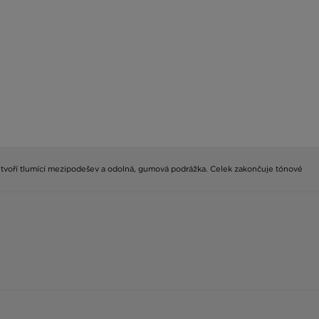
ást tvoří tlumící mezipodešev a odolná, gumová podrážka. Celek zakončuje tónové