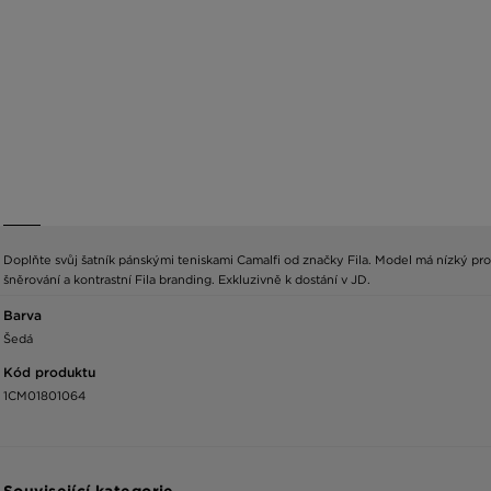
Doplňte svůj šatník pánskými teniskami Camalfi od značky Fila. Model má nízký prof
šněrování a kontrastní Fila branding. Exkluzivně k dostání v JD.
Barva
Šedá
Kód produktu
1CM01801064
Související kategorie