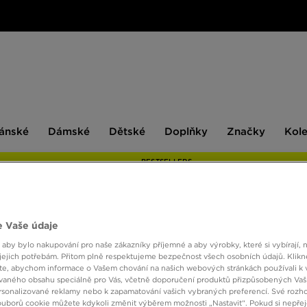
ské
Dámské
Dětské
Doplňky
Značky
ánské
Dámské
Dětské
Doplňky
Značky
Kol
BESTSELLERS
 Vaše údaje
FILA 
 aby bylo nakupování pro naše zákazníky příjemné a aby výrobky, které si vybírají, 
jejich potřebám. Přitom plně respektujeme bezpečnost všech osobních údajů. Klikn
e, abychom informace o Vašem chování na našich webových stránkách používali k 
690 K
vaného obsahu speciálně pro Vás, včetně doporučení produktů přizpůsobených Va
sonalizované reklamy nebo k zapamatování vašich vybraných preferencí. Své rozho
ouborů cookie můžete kdykoli změnit výběrem možnosti „Nastavit“. Pokud si nepřej