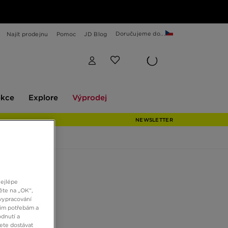
Doručujeme do...
Najít prodejnu
Pomoc
JD Blog
Explore
Výprodej
ekce
Explore
Výprodej
NEWSLETTER
CAMALFI
nejlépe
ěte na „OK“,
vypracování
č
šim potřebám a
dnutí a
ete dostávat