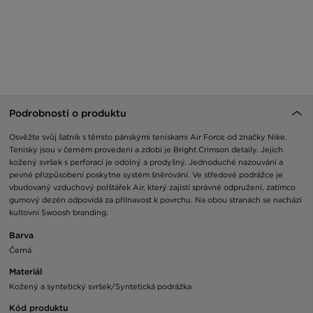
Podrobnosti o produktu
Osvěžte svůj šatník s těmito pánskými teniskami Air Force od značky Nike.
Tenisky jsou v černém provedení a zdobí je Bright Crimson detaily. Jejich
kožený svršek s perforací je odolný a prodyšný. Jednoduché nazouvání a
pevné přizpůsobení poskytne systém šněrování. Ve středové podrážce je
vbudovaný vzduchový polštářek Air, který zajistí správné odpružení, zatímco
gumový dezén odpovídá za přilnavost k povrchu. Na obou stranách se nachází
kultovní Swoosh branding.
Barva
Černá
Materiál
Kožený a syntetický svršek/Syntetická podrážka
Kód produktu