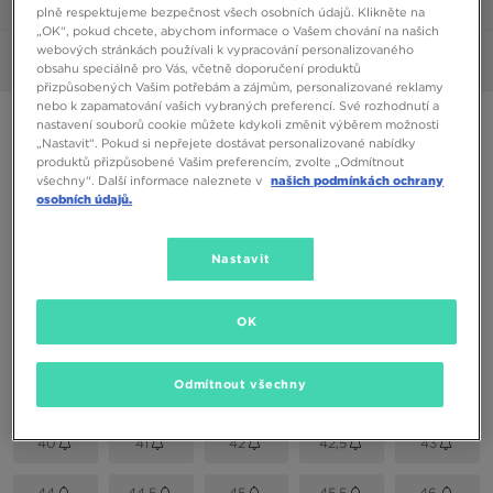
1/6
plně respektujeme bezpečnost všech osobních údajů. Klikněte na
„OK“, pokud chcete, abychom informace o Vašem chování na našich
webových stránkách používali k vypracování personalizovaného
Obrázky
360°
obsahu speciálně pro Vás, včetně doporučení produktů
přizpůsobených Vašim potřebám a zájmům, personalizované reklamy
nebo k zapamatování vašich vybraných preferencí. Své rozhodnutí a
ONLY AT JD
nastavení souborů cookie můžete kdykoli změnit výběrem možnosti
„Nastavit“. Pokud si nepřejete dostávat personalizované nabídky
NIKE AIR FORCE 1 '07 LV8
produktů přizpůsobené Vašim preferencím, zvolte „Odmítnout
všechny“. Další informace naleznete v
našich podmínkách ochrany
osobních údajů.
2390 Kč
Nastavit
Dostupné Barvy
Černá
OK
Vyberte velikost
EU
US
Odmítnout všechny
40
41
42
42,5
43
44
44,5
45
45,5
46