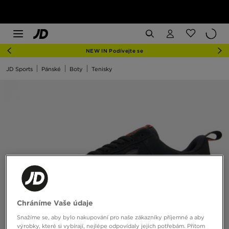
NEW IN Podívejte se
JD Sports
Pánské
Boty
Tenisky
Chráníme Vaše údaje
Snažíme se, aby bylo nakupování pro naše zákazníky příjemné a aby
výrobky, které si vybírají, nejlépe odpovídaly jejich potřebám. Přitom