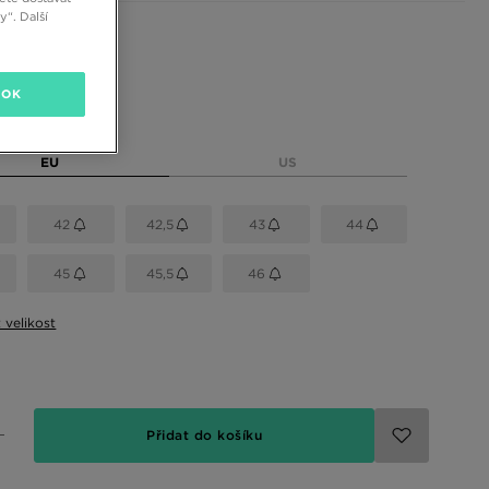
“. Další
 barvy
OK
elikost
EU
US
42
42,5
43
44
45
45,5
46
t velikost
Přidat do košíku