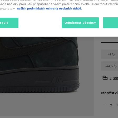
vané nabídky produktů přizpůsobené Vašim preferencím, zvolte „Odmítnout všechny
naleznete v
našich podmínkách ochrany osobních údajů.
Dostupné
Černá
tavit
Odmítnout všechny
Vyberte v
41
44,5
Zjisti
Množství