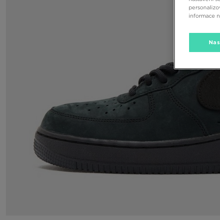
personalizo
informace 
Nas