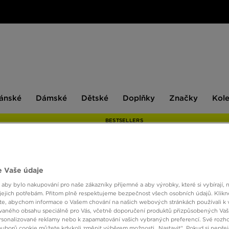
ské
Dámské
Dětské
Doplňky
Značky
ánské
Dámské
Dětské
Doplňky
Značky
Kol
BESTSELLERS
 Vaše údaje
NIKE 
 aby bylo nakupování pro naše zákazníky příjemné a aby výrobky, které si vybírají, 
jejich potřebám. Přitom plně respektujeme bezpečnost všech osobních údajů. Klikn
e, abychom informace o Vašem chování na našich webových stránkách používali k 
1890 
vaného obsahu speciálně pro Vás, včetně doporučení produktů přizpůsobených Va
sonalizované reklamy nebo k zapamatování vašich vybraných preferencí. Své rozho
ouborů cookie můžete kdykoli změnit výběrem možnosti „Nastavit“. Pokud si nepřej