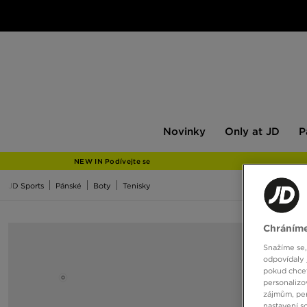
Novinky
Only
Pán
Novinky
Only at JD
P
at
JD
NEW IN Podívejte se
JD Sports
Pánské
Boty
Tenisky
Chráníme
Snažíme se,
odpovídaly 
pokud chcet
personalizo
zájmům, per
nastavení s