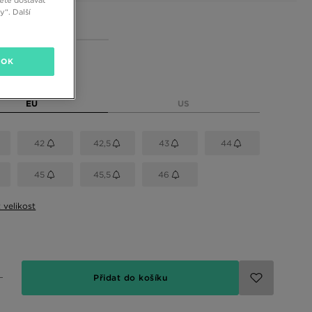
“. Další
 barvy
OK
elikost
EU
US
42
42,5
43
44
45
45,5
46
t velikost
Přidat do košíku