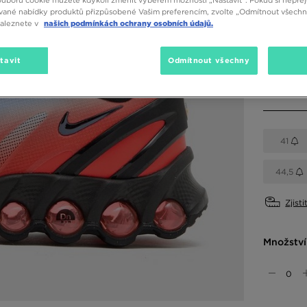
vané nabídky produktů přizpůsobené Vašim preferencím, zvolte „Odmítnout všechny
Dostupné
naleznete v
našich podmínkách ochrany osobních údajů.
tavit
Odmítnout všechny
Vyberte v
41
44,5
Zjisti
Množství