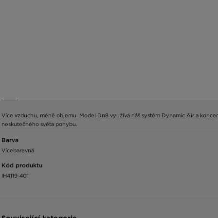
Více vzduchu, méně objemu. Model Dn8 využívá náš systém Dynamic Air a koncentru
neskutečného světa pohybu.
Barva
Vícebarevná
Kód produktu
IH4119-401
Související kategorie