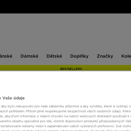
ské
Dámské
Dětské
Doplňky
Značky
ánské
Dámské
Dětské
Doplňky
Značky
Kol
BESTSELLERS
NIKE 
 Vaše údaje
 aby bylo nakupování pro naše zákazníky příjemné a aby výrobky, které si vybírají, 
jejich potřebám. Přitom plně respektujeme bezpečnost všech osobních údajů. Klikn
e, abychom informace o Vašem chování na našich webových stránkách používali k 
2390 
vaného obsahu speciálně pro Vás, včetně doporučení produktů přizpůsobených Va
sonalizované reklamy nebo k zapamatování vašich vybraných preferencí. Své rozho
ouborů cookie můžete kdykoli změnit výběrem možnosti „Nastavit“. Pokud si nepřej