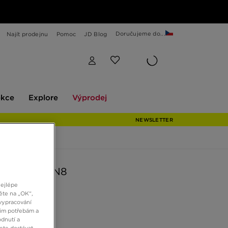
Doručujeme do...
Najít prodejnu
Pomoc
JD Blog
Explore
Výprodej
ekce
Explore
Výprodej
NEWSLETTER
AIR MAX DN8
nejlépe
ěte na „OK“,
vypracování
Kč
šim potřebám a
dnutí a
ete dostávat