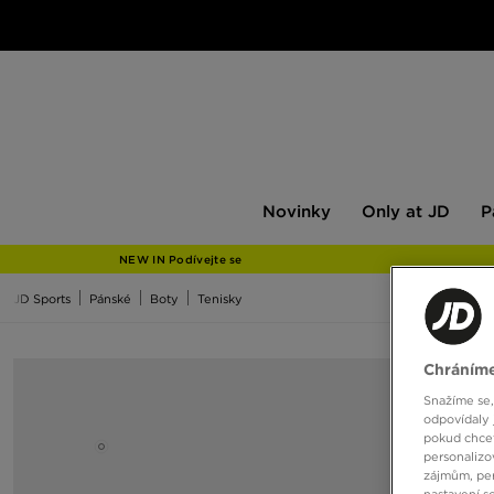
Novinky
Only
Pán
Novinky
Only at JD
P
at
JD
NEW IN Podívejte se
JD Sports
Pánské
Boty
Tenisky
Chráníme
Snažíme se,
odpovídaly 
pokud chcet
personalizo
zájmům, per
nastavení s