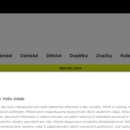
ské
Dámské
Dětské
Doplňky
Značky
ánské
Dámské
Dětské
Doplňky
Značky
Kol
BESTSELLERS
NIKE
 Vaše údaje
 aby bylo nakupování pro naše zákazníky příjemné a aby výrobky, které si vybírají, 
jejich potřebám. Přitom plně respektujeme bezpečnost všech osobních údajů. Klikn
1690 
e, abychom informace o Vašem chování na našich webových stránkách používali k 
vaného obsahu speciálně pro Vás, včetně doporučení produktů přizpůsobených Va
sonalizované reklamy nebo k zapamatování vašich vybraných preferencí. Své rozho