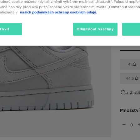
ouborů cookie můžete kdykoli změnit výběrem možnosti „Nastavit“. Pokud si nepřej
vané nabídky produktů přizpůsobené Vašim preferencím, zvolte „Odmítnout všechny
Dostupné
naleznete v
našich podmínkách ochrany osobních údajů.
tavit
Odmítnout všechny
Vyberte v
41
44,5
Zjisti
Množství