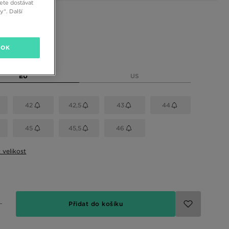
ete dostávat
“. Další
 barvy
OK
elikost
EU
US
42
42,5
43
44
45
45,5
46
t velikost
Přidat do košíku