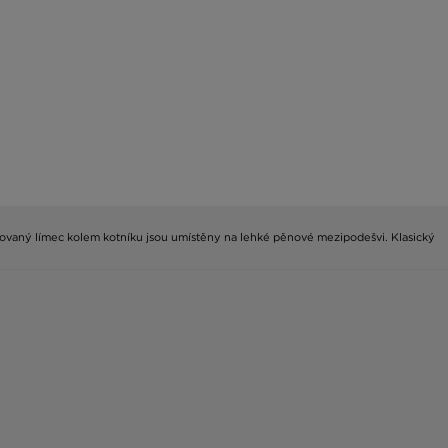
rovaný límec kolem kotníku jsou umístěny na lehké pěnové mezipodešvi. Klasický