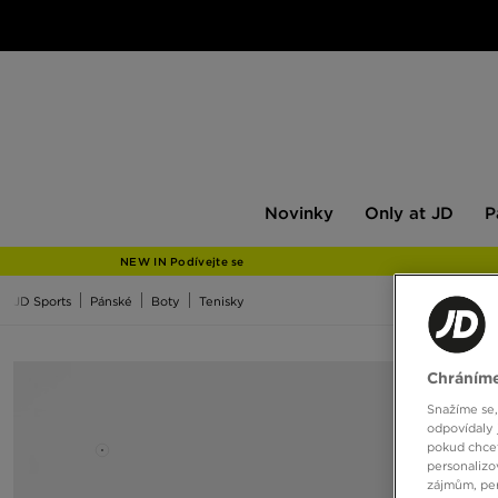
Novinky
Only
Pán
Novinky
Only at JD
P
at
JD
NEW IN Podívejte se
JD Sports
Pánské
Boty
Tenisky
Chráníme
Snažíme se,
odpovídaly 
pokud chcet
personalizo
zájmům, per