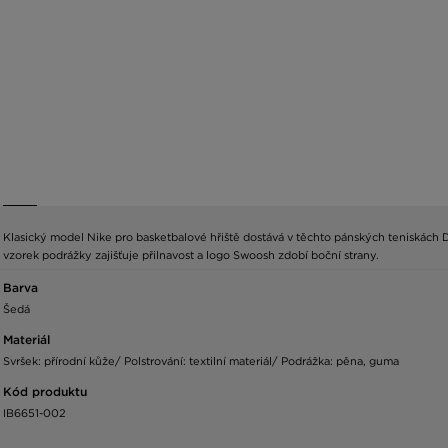
Klasický model Nike pro basketbalové hřiště dostává v těchto pánských teniskách
vzorek podrážky zajišťuje přilnavost a logo Swoosh zdobí boční strany.
Barva
Šedá
Materiál
Svršek: přírodní kůže/ Polstrování: textilní materiál/ Podrážka: pěna, guma
Kód produktu
IB6651-002