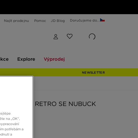
Doručujeme do...
Najít prodejnu
Pomoc
JD Blog
Explore
Výprodej
ekce
Explore
Výprodej
NEWSLETTER
 DUNK LOW RETRO SE NUBUCK
nejlépe
ěte na „OK“,
Kč
vypracování
šim potřebám a
dnutí a