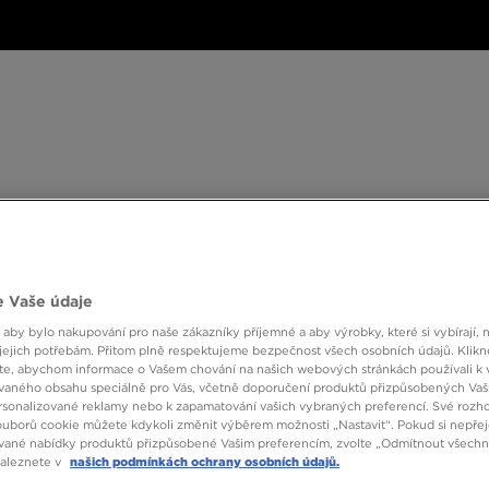
ské
Dámské
Dětské
Doplňky
Značky
ánské
Dámské
Dětské
Doplňky
Značky
Kol
BESTSELLERS
 Vaše údaje
 aby bylo nakupování pro naše zákazníky příjemné a aby výrobky, které si vybírají, 
jejich potřebám. Přitom plně respektujeme bezpečnost všech osobních údajů. Klikn
SALO
e, abychom informace o Vašem chování na našich webových stránkách používali k 
vaného obsahu speciálně pro Vás, včetně doporučení produktů přizpůsobených Va
sonalizované reklamy nebo k zapamatování vašich vybraných preferencí. Své rozho
ouborů cookie můžete kdykoli změnit výběrem možnosti „Nastavit“. Pokud si nepřej
4490 
vané nabídky produktů přizpůsobené Vašim preferencím, zvolte „Odmítnout všechny
naleznete v
našich podmínkách ochrany osobních údajů.