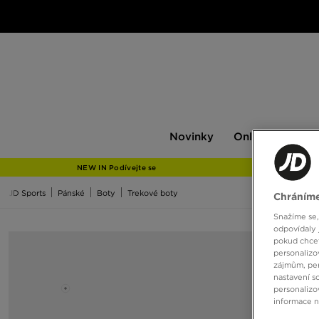
Novinky
Only
Pán
Novinky
Only at JD
P
at
JD
NEW IN Podívejte se
JD Sports
Pánské
Boty
Trekové boty
Chráníme
Snažíme se,
odpovídaly 
pokud chcet
personalizo
zájmům, per
nastavení s
personalizo
informace 