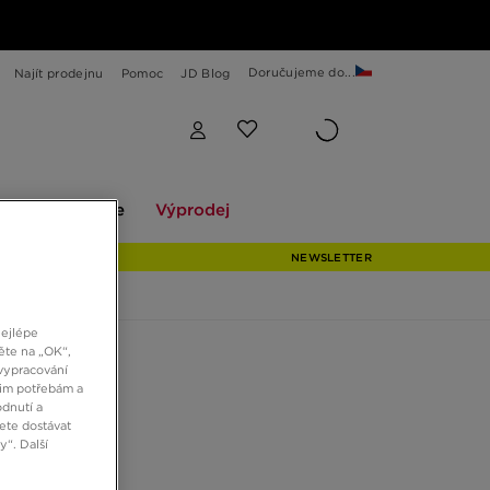
Doručujeme do...
Najít prodejnu
Pomoc
JD Blog
Explore
Výprodej
ekce
Explore
Výprodej
NEWSLETTER
nejlépe
ěte na „OK“,
MON XT-6
vypracování
šim potřebám a
dnutí a
ete dostávat
Kč
“. Další