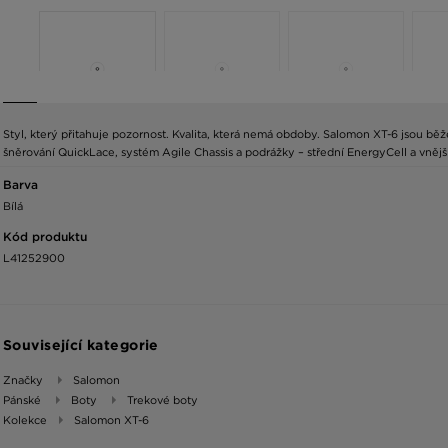
Styl, který přitahuje pozornost. Kvalita, která nemá obdoby. Salomon XT-6 jsou běž
šněrování QuickLace, systém Agile Chassis a podrážky – střední EnergyCell a vnější
Barva
Bílá
Kód produktu
L41252900
Související kategorie
Značky
Salomon
Pánské
Boty
Trekové boty
Kolekce
Salomon XT-6