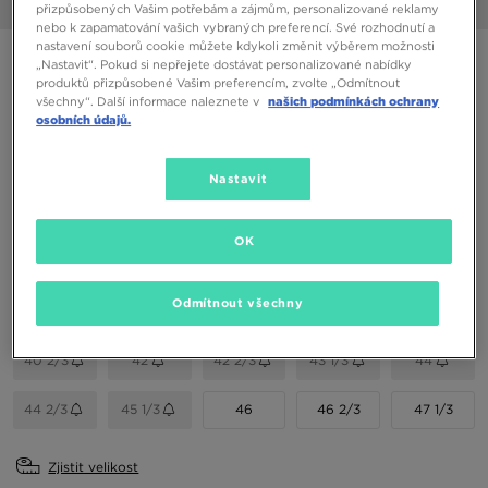
1/6
přizpůsobených Vašim potřebám a zájmům, personalizované reklamy
nebo k zapamatování vašich vybraných preferencí. Své rozhodnutí a
nastavení souborů cookie můžete kdykoli změnit výběrem možnosti
SALOMON XT-6 GTX
„Nastavit“. Pokud si nepřejete dostávat personalizované nabídky
produktů přizpůsobené Vašim preferencím, zvolte „Odmítnout
všechny“. Další informace naleznete v
našich podmínkách ochrany
4990 Kč
osobních údajů.
Dostupné Barvy
Nastavit
OK
Vyberte velikost
EU
US
Odmítnout všechny
40 2/3
42
42 2/3
43 1/3
44
44 2/3
45 1/3
46
46 2/3
47 1/3
Zjistit velikost