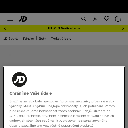
NEW IN Podívejte se
JD Sports
Pánské
Boty
Trekové boty
Chráníme Vaše údaje
Snažíme se, aby bylo nakupování pro naše zákazníky příjemné a aby
výrobky, které si vybírají, nejlépe odpovídaly jejich potřebám. Přitom
plně respektujeme bezpečnost všech osobních údajů. Klikněte na
„OK“, pokud chcete, abychom informace o Vašem chování na našich
webových stránkách používali k vypracování personalizovaného
obsahu speciálně pro Vás, včetně doporučení produktů