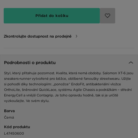
Přidat do košíku
Zkontrolujte dostupnost na prodejně
Podrobnosti o produktu
Styl, který přitahuje pozornost. Kvalita, která nemá obdoby. Salomon XT-6 jsou
sneakers-runner vytvořené pro běžce, oblíbené fanoušky streetwearu. Užijte
si pohodlí díky technologiím: „ponožce“ EndoFit, antibakteriální vložce
OrthoLite, šněrování QuickLace, systému Agile Chassis a podrážkám – střední
EnergyCell a vnější Contagrip. Je toho opravdu hodně, tak si je určitě
vyzkoušejte. Ve svém stylu.
Barva
Černá
Kód produktu
L47450600