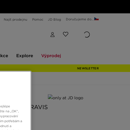
Doručujeme do...
Najít prodejnu
Pomoc
JD Blog
Explore
Výprodej
ekce
Explore
Výprodej
NEWSLETTER
 JD
 STATE TRAVIS
nejlépe
ěte na „OK“,
vypracování
šim potřebám a
č
dnutí a