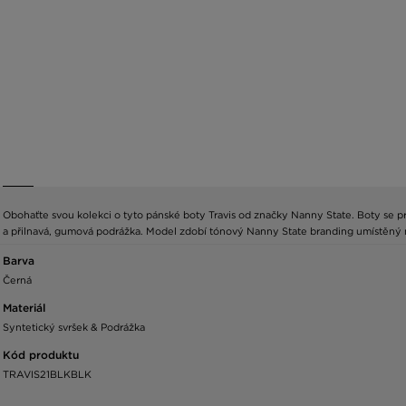
Obohaťte svou kolekci o tyto pánské boty Travis od značky Nanny State. Boty se 
a přilnavá, gumová podrážka. Model zdobí tónový Nanny State branding umístěný na
Barva
Černá
Materiál
Syntetický svršek & Podrážka
Kód produktu
TRAVIS21BLKBLK