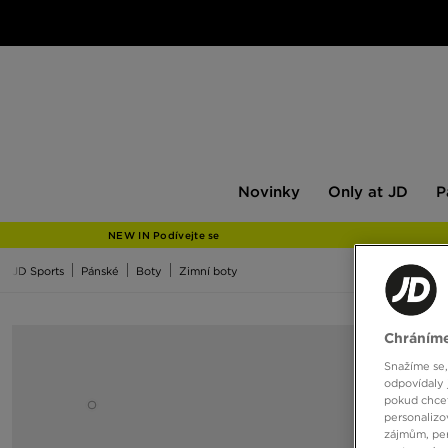
Novinky
Only
Pán
Novinky
Only at JD
P
at
JD
NEW IN Podívejte se
JD Sports
Pánské
Boty
Zimní boty
Chráníme
Snažíme se,
odpovídaly 
pokud chcet
personalizo
zájmům, per