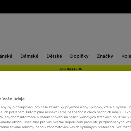
ské
Dámské
Dětské
Doplňky
Značky
ánské
Dámské
Dětské
Doplňky
Značky
Kol
BESTSELLERS
ONLY AT
 Vaše údaje
NANNY
 aby bylo nakupování pro naše zákazníky příjemné a aby výrobky, které si vybírají, 
jejich potřebám. Přitom plně respektujeme bezpečnost všech osobních údajů. Klikn
e, abychom informace o Vašem chování na našich webových stránkách používali k 
vaného obsahu speciálně pro Vás, včetně doporučení produktů přizpůsobených Va
600 K
sonalizované reklamy nebo k zapamatování vašich vybraných preferencí. Své rozho