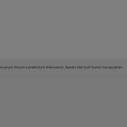
trovaným límcem a praktickým šněrováním. Spodní část tvoří tlumící mezipodešev