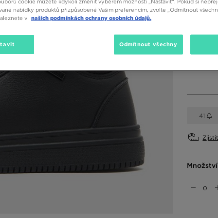
ouborů cookie můžete kdykoli změnit výběrem možnosti „Nastavit“. Pokud si nepřej
vané nabídky produktů přizpůsobené Vašim preferencím, zvolte „Odmítnout všechny
naleznete v
našich podmínkách ochrany osobních údajů.
Dostupné
Černá
tavit
Odmítnout všechny
Vyberte v
41
Zjisti
Množství