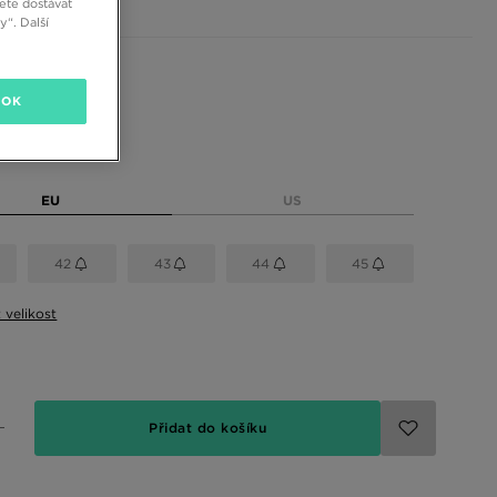
ete dostávat
“. Další
 barvy
OK
elikost
EU
US
42
43
44
45
t velikost
Přidat do košíku