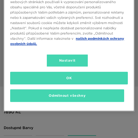
webových stránkách používali k vypracování personalizovaného
obsahu speciálně pro Vás, včetně doporučení produktů
přizpůsobených Vašim potřebám a zájmům, personalizované reklamy
nebo k zapamatování vašich vybraných preferencí. Své rozhodnutí a
nastavení souborů cookie můžete kdykoli změnit výběrem možnosti
„Nastavit“. Pokud si nepřejete dostávat personalizované nabídky
produktů přizpůsobené Vašim preferencím, zvolte „Odmítnout
všechny“. Další informace naleznete v
našich podmínkách ochrany
osobních údajů.
Nastavit
OK
1/4
JORDAN BATOH JAM AIR PATROL
Odmítnout všechny
1690 Kč
Dostupné Barvy