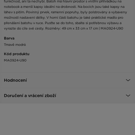
funkčnost, ani ta nechybí. Batoh má hlavní prostor s vnitřní přihrádkou na
notebook a menší kapsy ideální na drobnosti. Na bocích jsou také kapsy na
láhev s pitím. Povinný prvek, ramenní popruhy, byly polstrovány a vybaveny
možností nastavení délky. V horní části batohu je také praktické madlo pro
přenášení batohu v ruce. Pusťte se do toho, sbalte si potřebnou výbavu a
vyrazte do cíle své cesty. Rozměry: 49 cm x 33 cm x 17 cm | MA0924-U90
Barva
Tmavě modrá
Kód produktu
MA0924-U90
Hodnocení
Doručení a vrácení zboží