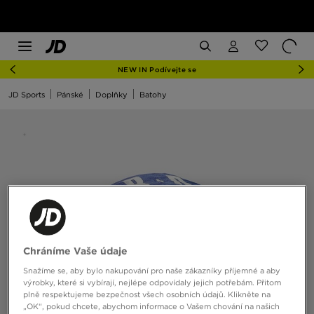
NEW IN Podívejte se
JD Sports
Pánské
Doplňky
Batohy
Chráníme Vaše údaje
Snažíme se, aby bylo nakupování pro naše zákazníky příjemné a aby
výrobky, které si vybírají, nejlépe odpovídaly jejich potřebám. Přitom
plně respektujeme bezpečnost všech osobních údajů. Klikněte na
„OK“, pokud chcete, abychom informace o Vašem chování na našich