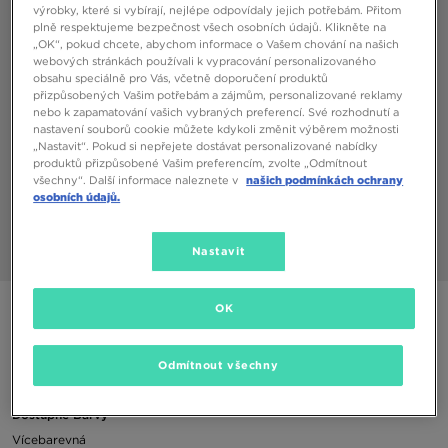
výrobky, které si vybírají, nejlépe odpovídaly jejich potřebám. Přitom
plně respektujeme bezpečnost všech osobních údajů. Klikněte na
„OK“, pokud chcete, abychom informace o Vašem chování na našich
webových stránkách používali k vypracování personalizovaného
obsahu speciálně pro Vás, včetně doporučení produktů
přizpůsobených Vašim potřebám a zájmům, personalizované reklamy
nebo k zapamatování vašich vybraných preferencí. Své rozhodnutí a
nastavení souborů cookie můžete kdykoli změnit výběrem možnosti
„Nastavit“. Pokud si nepřejete dostávat personalizované nabídky
produktů přizpůsobené Vašim preferencím, zvolte „Odmítnout
všechny“. Další informace naleznete v
našich podmínkách ochrany
osobních údajů.
Nastavit
1/3
NIKE MÍČ NK PTCH TRAIN - SP21
OK
120 Kč
Odmítnout všechny
Dostupné Barvy
Vícebarevná