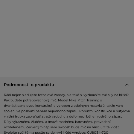
Podrobnosti o produktu
Rádi nejen sledujete fotbalové zápasy, ale také si vyzkoušíte své síly na hřišti?
Pak budete potřebovat nový míč. Model Nike Pitch Training s
dvanáctipanelovou konstrukcí je vyroben z odolných materiálů, takže vám
spolehlivě poslouží během nejednoho zápasu. Robustní konstrukce a butylová
vnitřní trubka zabraňují ztrátě vzduchu a deformaci během ostrého zápasu.
Díky výraznému žlutému a tmavě modrému barevnému provedení
rozdělenému červeným nápisem Swoosh bude míč na hřišti určitě vidět.
Svolejte svůj tým a pusťte se do hry! | Kód výrobce: CU8034-720