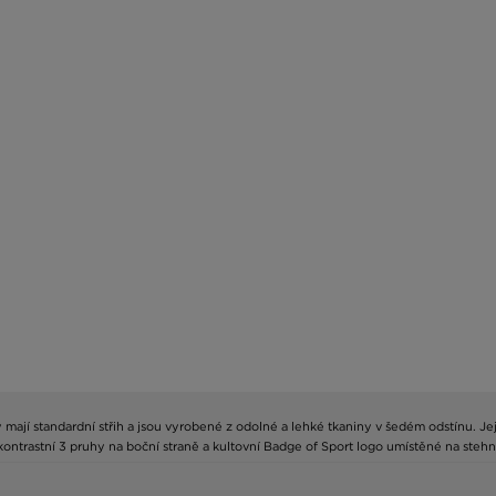
ají standardní střih a jsou vyrobené z odolné a lehké tkaniny v šedém odstínu. Jej
ontrastní 3 pruhy na boční straně a kultovní Badge of Sport logo umístěné na stehně