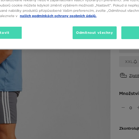
sonalizované reklamy nebo k zapamatování vašich vybraných preferencí. Své rozho
ouborů cookie můžete kdykoli změnit výběrem možnosti „Nastavit“. Pokud si nepřej
Dostupné
vané nabídky produktů přizpůsobené Vašim preferencím, zvolte „Odmítnout všechny
naleznete v
našich podmínkách ochrany osobních údajů.
Šedá
Vyberte v
tavit
Odmítnout všechny
XS
XXL
Zjisti
Množství
Zkontroluj