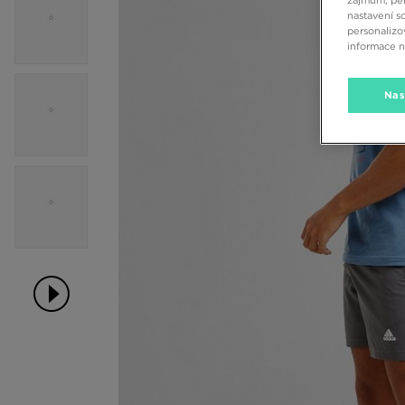
zájmům, per
nastavení s
personalizo
informace 
Nas