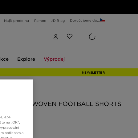
Doručujeme do...
Najít prodejnu
Pomoc
JD Blog
Explore
Výprodej
ekce
Explore
Výprodej
NEWSLETTER
AS MATCH WOVEN FOOTBALL SHORTS
nejlépe
ěte na „OK“,
č
vypracování
šim potřebám a