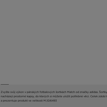
Zvyšte svůj výkon v pánských fotbalových šortkách Match od značky adidas. Šortky m
nacházejí prostorné kapsy, do kterých si můžete uložit potřebné věci. Celek zdobí k
a prezentuje produkt ve velikosti M.|GI6493