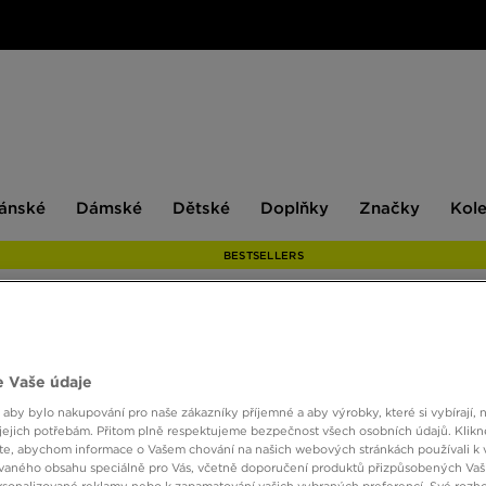
ské
Dámské
Dětské
Doplňky
Značky
ánské
Dámské
Dětské
Doplňky
Značky
Kol
BESTSELLERS
ADID
 Vaše údaje
 aby bylo nakupování pro naše zákazníky příjemné a aby výrobky, které si vybírají, 
jejich potřebám. Přitom plně respektujeme bezpečnost všech osobních údajů. Klikn
290 K
e, abychom informace o Vašem chování na našich webových stránkách používali k 
vaného obsahu speciálně pro Vás, včetně doporučení produktů přizpůsobených Va