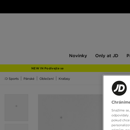
Novinky
Only
Pán
Novinky
Only at JD
P
at
JD
NEW IN Podívejte se
JD Sports
Pánské
Oblečení
Kraťasy
Chráníme
Snažíme se,
odpovídaly 
pokud chcet
personalizo