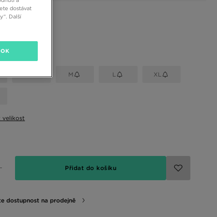
dnutí a
ete dostávat
 barvy
“. Další
elikost
OK
S
M
L
XL
t velikost
Přidat do košíku
te dostupnost na prodejně