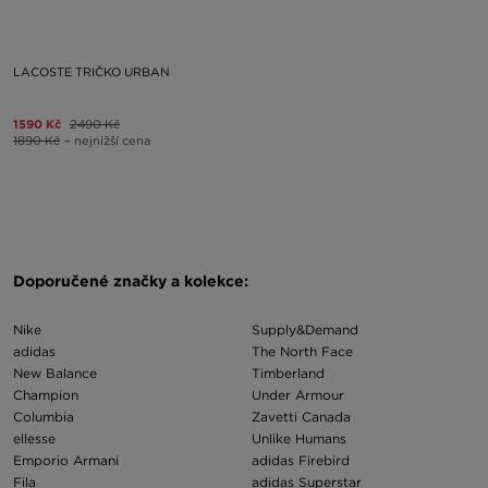
LACOSTE TRIČKO URBAN
1590 Kč
2490 Kč
1890 Kč
– nejnižší cena
Doporučené značky a kolekce:
Nike
Supply&Demand
adidas
The North Face
New Balance
Timberland
Champion
Under Armour
Columbia
Zavetti Canada
ellesse
Unlike Humans
Emporio Armani
adidas Firebird
Fila
adidas Superstar