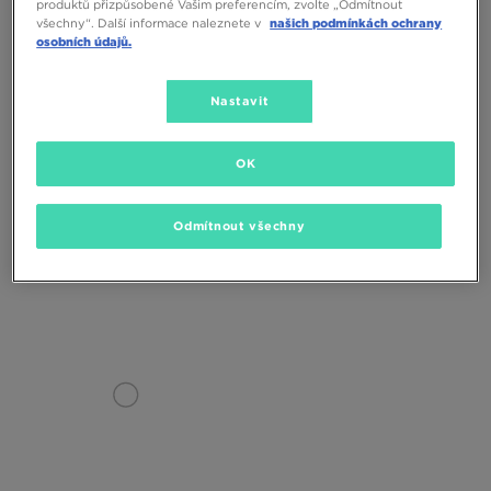
produktů přizpůsobené Vašim preferencím, zvolte „Odmítnout
všechny“. Další informace naleznete v
našich podmínkách ochrany
osobních údajů.
Nastavit
ONLY AT
OK
LACOSTE TRIČKO
LACOSTE TRIČKO URBAN
Odmítnout všechny
1190 Kč
2590 Kč
1090 Kč
2490 Kč
1490 Kč
– nejnižší cena
1390 Kč
– nejnižší cena