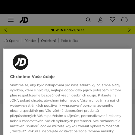
NEW IN Podívejte se
JD Sports
Pánské
Oblečení
Polo trička
Lacoste polo tričko pánské
3 produkty
Chráníme Vaše údaje
Seřadit:
Doporučené
Filtrovat
1
Snažíme se, aby bylo nakupování pro naše zákazníky příjemné a aby
výrobky, které si vybírají, nejlépe odpovídaly jejich potřebám. Přitom
plně respektujeme bezpečnost všech osobních údajů. Klikněte na
Lacoste
Vybrané:
Smazat vše
„OK“, pokud chcete, abychom informace o Vašem chování na našich
webových stránkách používali k vypracování personalizovaného
obsahu speciálně pro Vás, včetně doporučení produktů
přizpůsobených Vašim potřebám a zájmům, personalizované reklamy
nebo k zapamatování vašich vybraných preferencí. Své rozhodnutí a
nastavení souborů cookie můžete kdykoli změnit výběrem možnosti
„Nastavit“. Pokud si nepřejete dostávat personalizované nabídky