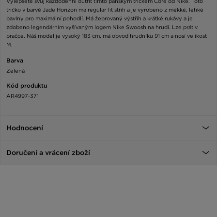
Vylepšete svůj každodenní outfit tímto pánským tričkem Core od Nike. Toto
tričko v barvě Jade Horizon má regular fit střih a je vyrobeno z měkké, lehké
bavlny pro maximální pohodlí. Má žebrovaný výstřih a krátké rukávy a je
zdobeno legendárním vyšívaným logem Nike Swoosh na hrudi. Lze prát v
pračce. Náš model je vysoký 183 cm, má obvod hrudníku 91 cm a nosí velikost
M.
Barva
Zelená
Kód produktu
AR4997-371
Hodnocení
Doručení a vrácení zboží