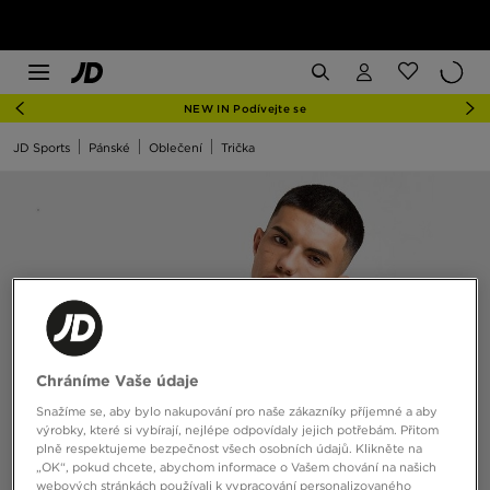
NEW IN Podívejte se
JD Sports
Pánské
Oblečení
Trička
Chráníme Vaše údaje
Snažíme se, aby bylo nakupování pro naše zákazníky příjemné a aby
výrobky, které si vybírají, nejlépe odpovídaly jejich potřebám. Přitom
plně respektujeme bezpečnost všech osobních údajů. Klikněte na
„OK“, pokud chcete, abychom informace o Vašem chování na našich
webových stránkách používali k vypracování personalizovaného