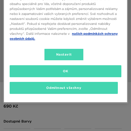
obsahu speciálně pro Vás, včetně doporučení produktů
přizpůsobených Vašim potřebám a zájmům, personalizované reklamy
nebo k zapamatování vašich vybraných preferencí. Své rozhodnutí a
nastavení souborů cookie můžete kdykoli změnit výběrem možnosti
„Nastavit“. Pokud si nepřejete dostávat personalizované nabídky
produktů přizpůsobené Vašim preferencím, zvolte „Odmítnout
všechny“. Další informace naleznete v
našich podmínkách ochrany
osobních údajů.
Nastavit
OK
1/5
Odmítnout všechny
NIKE TRIČKO SPORTSWEAR CLUB
690 Kč
Dostupné Barvy