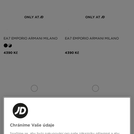
ONLY AT
ONLY AT
EA7 EMPORIO ARMANI MILANO
EA7 EMPORIO ARMANI MILANO
4390 Kč
4390 Kč
ONLY AT
ONLY AT
Chráníme Vaše údaje
Snažíme se, aby bylo nakupování pro naše zákazníky příjemné a aby