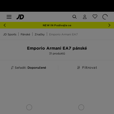
NEW IN Podívejte se
JD Sports
Pánské
Značky
Emporio Armani EA7
Emporio Armani EA7 pánské
31 produktů
Seřadit:
Doporučené
Filtrovat