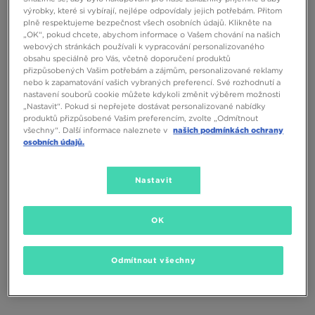
EA7 EMPORIO ARMANI VINTAGE
EA7 EMPORIO ARMANI VINTAGE
výrobky, které si vybírají, nejlépe odpovídaly jejich potřebám. Přitom
2.0
2.0
plně respektujeme bezpečnost všech osobních údajů. Klikněte na
„OK“, pokud chcete, abychom informace o Vašem chování na našich
4190 Kč
4190 Kč
webových stránkách používali k vypracování personalizovaného
obsahu speciálně pro Vás, včetně doporučení produktů
přizpůsobených Vašim potřebám a zájmům, personalizované reklamy
nebo k zapamatování vašich vybraných preferencí. Své rozhodnutí a
nastavení souborů cookie můžete kdykoli změnit výběrem možnosti
„Nastavit“. Pokud si nepřejete dostávat personalizované nabídky
produktů přizpůsobené Vašim preferencím, zvolte „Odmítnout
všechny“. Další informace naleznete v
našich podmínkách ochrany
osobních údajů.
ONLY AT
ONLY AT
Nastavit
OK
EMPORIO ARMANI 7 KALHOTY
EMPORIO ARMANI 7 TRIČKO TAPE
TAPE
Odmítnout všechny
2790 Kč
1690 Kč