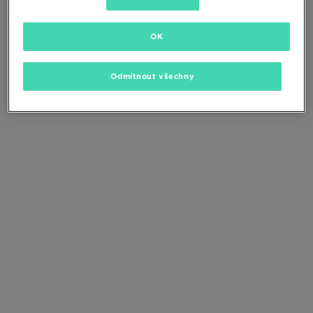
Změňte kritéria vyhledávání nebo
odstraňte vybrané filtry
OK
Odmítnout všechny