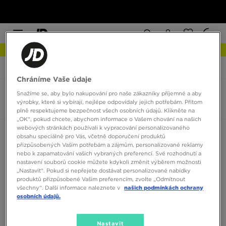
NEW IN Podívejte se
JD Sports
Puma Caven
Chráníme Vaše údaje
Snažíme se, aby bylo nakupování pro naše zákazníky příjemné a aby
Puma Caven
výrobky, které si vybírají, nejlépe odpovídaly jejich potřebám. Přitom
0 produktů
plně respektujeme bezpečnost všech osobních údajů. Klikněte na
„OK“, pokud chcete, abychom informace o Vašem chování na našich
webových stránkách používali k vypracování personalizovaného
Seřadit:
Doporučené
Filtrovat
obsahu speciálně pro Vás, včetně doporučení produktů
přizpůsobených Vašim potřebám a zájmům, personalizované reklamy
nebo k zapamatování vašich vybraných preferencí. Své rozhodnutí a
nastavení souborů cookie můžete kdykoli změnit výběrem možnosti
„Nastavit“. Pokud si nepřejete dostávat personalizované nabídky
produktů přizpůsobené Vašim preferencím, zvolte „Odmítnout
všechny“. Další informace naleznete v
našich podmínkách ochrany
osobních údajů.
Žádné produkty k zobrazení
Nastavit