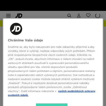
NEW IN Podívejte se
JD Sports
Reebok Sunkissed Sandal
Chráníme Vaše údaje
Reebok Sunkissed Sandal
Snažíme se, aby bylo nakupování pro naše zákazníky příjemné a aby
3 produkty
výrobky, které si vybírají, nejlépe odpovídaly jejich potřebám. Přitom
plně respektujeme bezpečnost všech osobních údajů. Klikněte na
„OK“, pokud chcete, abychom informace o Vašem chování na našich
Seřadit:
Doporučené
Filtrovat
webových stránkách používali k vypracování personalizovaného
obsahu speciálně pro Vás, včetně doporučení produktů
přizpůsobených Vašim potřebám a zájmům, personalizované reklamy
nebo k zapamatování vašich vybraných preferencí. Své rozhodnutí a
nastavení souborů cookie můžete kdykoli změnit výběrem možnosti
„Nastavit“. Pokud si nepřejete dostávat personalizované nabídky
produktů přizpůsobené Vašim preferencím, zvolte „Odmítnout
všechny“. Další informace naleznete v
našich podmínkách ochrany
osobních údajů.