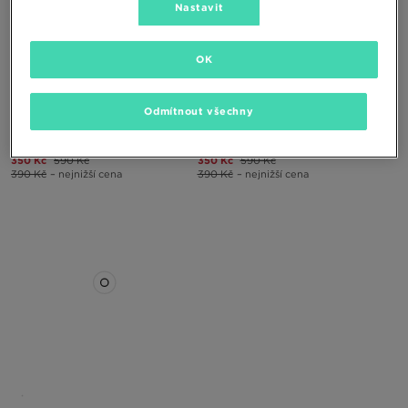
Nastavit
ONLY AT
OK
Odmítnout všechny
REEBOK SUNKISSED SANDAL
REEBOK SUNKISSED SANDAL
350 Kč
590 Kč
350 Kč
590 Kč
390 Kč
– nejnižší cena
390 Kč
– nejnižší cena