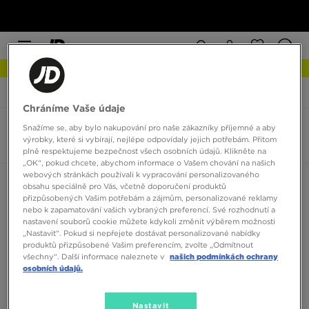
NEW IN Podívejte se
JD Sports
The North Face Fastpack
Chráníme Vaše údaje
Snažíme se, aby bylo nakupování pro naše zákazníky příjemné a aby
North Face Base Camp
výrobky, které si vybírají, nejlépe odpovídaly jejich potřebám. Přitom
0 produktů
plně respektujeme bezpečnost všech osobních údajů. Klikněte na
„OK“, pokud chcete, abychom informace o Vašem chování na našich
webových stránkách používali k vypracování personalizovaného
Seřadit:
Doporučené
Filtrovat
obsahu speciálně pro Vás, včetně doporučení produktů
přizpůsobených Vašim potřebám a zájmům, personalizované reklamy
nebo k zapamatování vašich vybraných preferencí. Své rozhodnutí a
nastavení souborů cookie můžete kdykoli změnit výběrem možnosti
„Nastavit“. Pokud si nepřejete dostávat personalizované nabídky
produktů přizpůsobené Vašim preferencím, zvolte „Odmítnout
všechny“. Další informace naleznete v
našich podmínkách ochrany
osobních údajů.
Žádné produkty k zobrazení
Nastavit