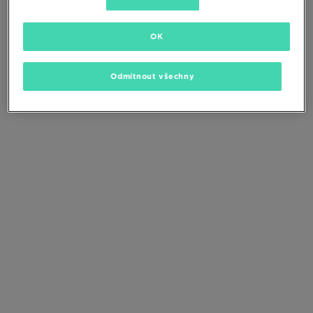
Změňte kritéria vyhledávání nebo
odstraňte vybrané filtry
OK
Odmítnout všechny