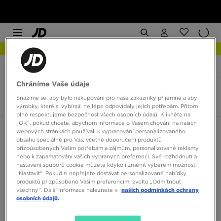
NEW IN Podívejte se
JD Sports
UGG Tazzelle
Chráníme Vaše údaje
UGG Tazzelle
Snažíme se, aby bylo nakupování pro naše zákazníky příjemné a aby
3 produkty
výrobky, které si vybírají, nejlépe odpovídaly jejich potřebám. Přitom
plně respektujeme bezpečnost všech osobních údajů. Klikněte na
„OK“, pokud chcete, abychom informace o Vašem chování na našich
Seřadit:
Doporučené
Filtrovat
webových stránkách používali k vypracování personalizovaného
obsahu speciálně pro Vás, včetně doporučení produktů
přizpůsobených Vašim potřebám a zájmům, personalizované reklamy
nebo k zapamatování vašich vybraných preferencí. Své rozhodnutí a
nastavení souborů cookie můžete kdykoli změnit výběrem možnosti
„Nastavit“. Pokud si nepřejete dostávat personalizované nabídky
produktů přizpůsobené Vašim preferencím, zvolte „Odmítnout
všechny“. Další informace naleznete v
našich podmínkách ochrany
osobních údajů.