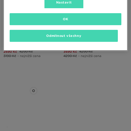
Nastavit
OK
Odmítnout všechny
UGG TAZZELLE
UGG TAZZELLE
2690 Kč
4290 Kč
3690 Kč
4290 Kč
3190 Kč
– nejnižší cena
4290 Kč
– nejnižší cena