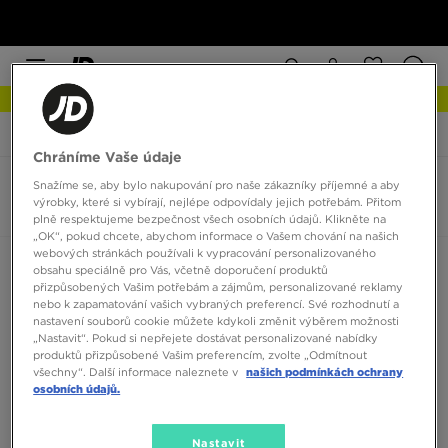
NEW IN Podívejte se
JD Sports
Vans Old Skool 36 Trail
Chráníme Vaše údaje
Snažíme se, aby bylo nakupování pro naše zákazníky příjemné a aby
Vans Old Skool 36 Trail
výrobky, které si vybírají, nejlépe odpovídaly jejich potřebám. Přitom
0 produktů
plně respektujeme bezpečnost všech osobních údajů. Klikněte na
„OK“, pokud chcete, abychom informace o Vašem chování na našich
webových stránkách používali k vypracování personalizovaného
Seřadit:
Doporučené
Filtrovat
obsahu speciálně pro Vás, včetně doporučení produktů
přizpůsobených Vašim potřebám a zájmům, personalizované reklamy
nebo k zapamatování vašich vybraných preferencí. Své rozhodnutí a
nastavení souborů cookie můžete kdykoli změnit výběrem možnosti
„Nastavit“. Pokud si nepřejete dostávat personalizované nabídky
produktů přizpůsobené Vašim preferencím, zvolte „Odmítnout
všechny“. Další informace naleznete v
našich podmínkách ochrany
osobních údajů.
Žádné produkty k zobrazení
Nastavit