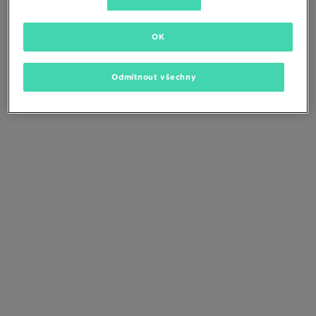
Změňte kritéria vyhledávání nebo
odstraňte vybrané filtry
OK
Odmítnout všechny