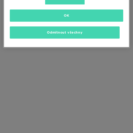
Změňte kritéria vyhledávání nebo
odstraňte vybrané filtry
OK
Odmítnout všechny