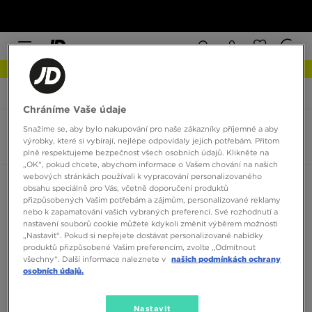
NEW IN Podívejte se
JD Sports
Vans Realm
Chráníme Vaše údaje
Snažíme se, aby bylo nakupování pro naše zákazníky příjemné a aby
Vans Realm
výrobky, které si vybírají, nejlépe odpovídaly jejich potřebám. Přitom
0 produktů
plně respektujeme bezpečnost všech osobních údajů. Klikněte na
„OK“, pokud chcete, abychom informace o Vašem chování na našich
webových stránkách používali k vypracování personalizovaného
Seřadit:
Doporučené
Filtrovat
obsahu speciálně pro Vás, včetně doporučení produktů
přizpůsobených Vašim potřebám a zájmům, personalizované reklamy
nebo k zapamatování vašich vybraných preferencí. Své rozhodnutí a
nastavení souborů cookie můžete kdykoli změnit výběrem možnosti
„Nastavit“. Pokud si nepřejete dostávat personalizované nabídky
produktů přizpůsobené Vašim preferencím, zvolte „Odmítnout
všechny“. Další informace naleznete v
našich podmínkách ochrany
osobních údajů.
Žádné produkty k zobrazení
Nastavit