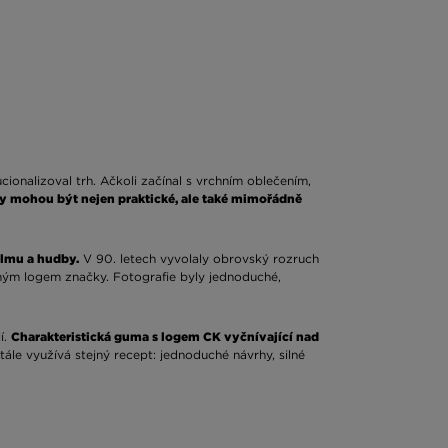
cionalizoval trh. Ačkoli začínal s vrchním oblečením,
ky mohou být nejen praktické, ale také mimořádně
ilmu a hudby.
V 90. letech vyvolaly obrovský rozruch
elným logem značky. Fotografie byly jednoduché,
í.
Charakteristická guma s logem CK vyčnívající nad
le využívá stejný recept: jednoduché návrhy, silné
tu zpracování a pohodlí. Právě kombinace těchto dvou