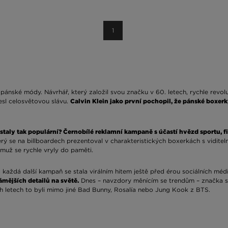
1
i pánské módy. Návrhář, který založil svou značku v 60. letech, rychle revolu
esl celosvětovou slávu.
Calvin Klein jako první pochopil, že pánské boxer
 staly tak populární? Černobílé reklamní kampaně s účastí hvězd sportu, f
terý se na billboardech prezentoval v charakteristických boxerkách s vidit
čemuž se rychle vryly do paměti.
každá další kampaň se stala virálním hitem ještě před érou sociálních médi
ámějších detailů na světě.
Dnes – navzdory měnícím se trendům – značka stá
ch letech to byli mimo jiné Bad Bunny, Rosalía nebo Jung Kook z BTS.
k obrovské popularity po tolik let. Boxerky CK jsou ceněny také pro kvali