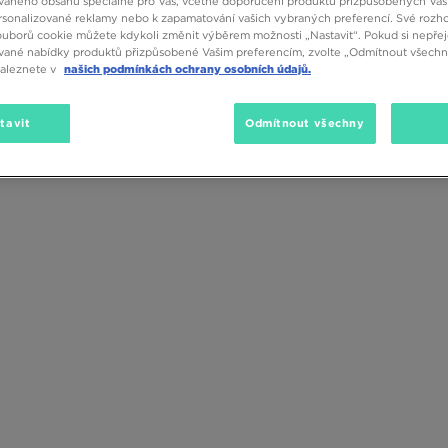
vaného obsahu speciálně pro Vás, včetně doporučení produktů přizpůsobených Va
ás čeká v JD Sports.
sonalizované reklamy nebo k zapamatování vašich vybraných preferencí. Své rozho
ouborů cookie můžete kdykoli změnit výběrem možnosti „Nastavit“. Pokud si nepřej
vané nabídky produktů přizpůsobené Vašim preferencím, zvolte „Odmítnout všechny
naleznete v
našich podmínkách ochrany osobních údajů.
tavit
Odmítnout všechny
Pohlaví
Velikost
Barva