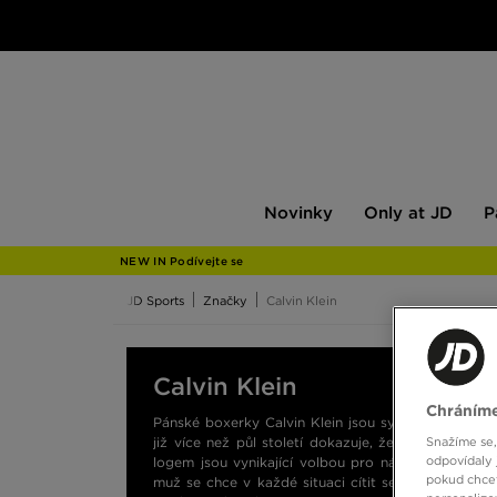
Novinky
Only
Pán
Novinky
Only at JD
P
at
JD
NEW IN Podívejte se
JD Sports
Značky
Calvin Klein
Calvin Klein
Chráníme
Pánské boxerky Calvin Klein jsou synonymem mode
Snažíme se,
již více než půl století dokazuje, že to, co nos
odpovídaly 
logem jsou vynikající volbou pro náročný pracovn
pokud chcet
muž se chce v každé situaci cítit sebejistě a uvol