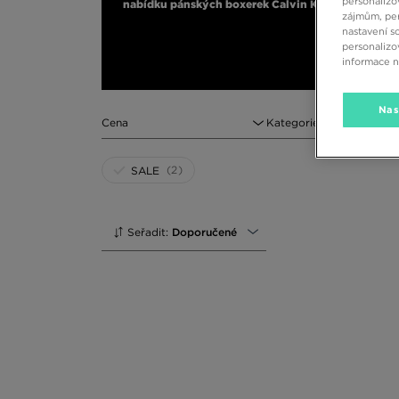
personalizo
nabídku pánských boxerek Calvin Klein, která na v
zájmům, per
nastavení s
personalizo
informace 
Nas
Cena
Kategorie
(2)
SALE
Seřadit:
Doporučené