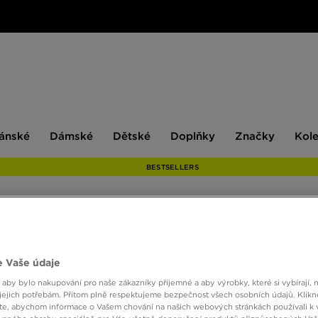
ské
Dámské
Dětské
Doplňky
Značky
ánské
Dámské
Dětské
Doplňky
Značky
Kol
BESTSELLERS
 Vaše údaje
rního minimalismu, nadčasového stylu a nekompromisního pohodlí. Znač
 aby bylo nakupování pro naše zákazníky příjemné a aby výrobky, které si vybírají, 
íme pod oblečením, má zásadní význam pro naši pohodu. Modely s kultovn
jejich potřebám. Přitom plně respektujeme bezpečnost všech osobních údajů. Klikn
í den, trénink v posilovně i večerní odpočinek. Značka dokonale chápe, 
e, abychom informace o Vašem chování na našich webových stránkách používali k 
něně, aniž by přitom musel slevit ze svého skvělého vzhledu.
Prohlédněte 