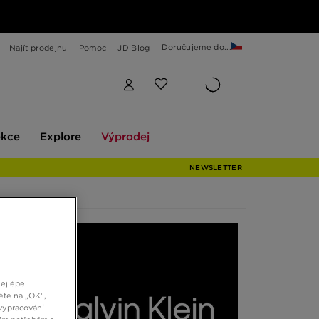
Doručujeme do...
Najít prodejnu
Pomoc
JD Blog
Explore
Výprodej
ekce
Explore
Výprodej
NEWSLETTER
ka
nejlépe
ím
ěte na „OK“,
že
vypracování
si