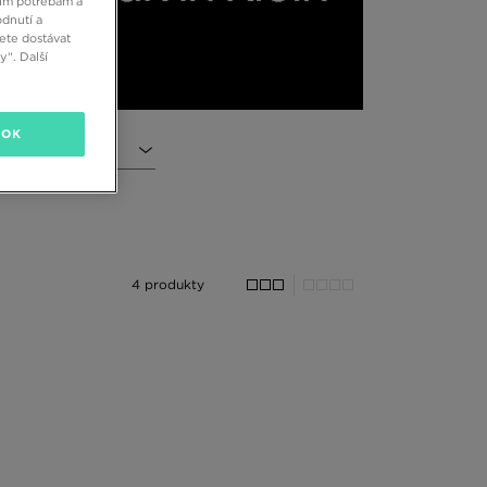
šim potřebám a
dnutí a
ete dostávat
“. Další
OK
4 produkty