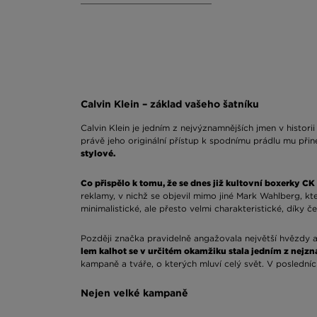
Calvin Klein – základ vašeho šatníku
Calvin Klein je jedním z nejvýznamnějších jmen v histori
právě jeho originální přístup k spodnímu prádlu mu přin
stylové.
Co přispělo k tomu, že se dnes již kultovní boxerky CK
reklamy, v nichž se objevil mimo jiné Mark Wahlberg, k
minimalistické, ale přesto velmi charakteristické, díky 
Později značka pravidelně angažovala největší hvězdy a 
lem kalhot se v určitém okamžiku stala jedním z nejzn
kampaně a tváře, o kterých mluví celý svět. V poslední
Nejen velké kampaně
Samotná známost značky by však nestačila k udržení ta