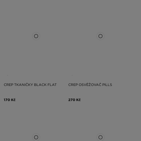
CREP TKANIČKY BLACK FLAT
CREP OSVĚŽOVAČ PILLS
170 Kč
270 Kč