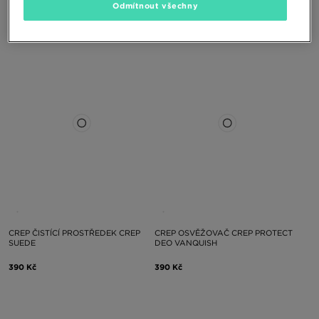
CREP WKŁADKA DO BUTÓW
CREP WKŁADKA DO BUTÓW
Odmítnout všechny
CREP\SNEAKER GUARDS 2.0 L/XL
CREP\SNEAKER GUARDS 2.0 S/M
390 Kč
390 Kč
CREP ČISTÍCÍ PROSTŘEDEK CREP
CREP OSVĚŽOVAČ CREP PROTECT
SUEDE
DEO VANQUISH
390 Kč
390 Kč