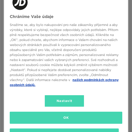
Chráníme Vaše údaje
Snažíme se, aby bylo nakupování pro naše zákazníky příjemné a aby
výrobky, které si vybírají, nejlépe odpovídaly jejich potřebám. Přitom
plně respektujeme bezpečnost všech osobních údajů. Klikněte na
CREP IMPREGNAČNÍ PŘÍPRAVEK
CREP ČISTÍCÍ PROSTŘEDEK FOAM
„OK“, pokud chcete, abychom informace o Vašem chování na našich
SUEDE AND NUBUCK ERASER
MINI
webových stránkách používali k vypracování personalizovaného
obsahu speciálně pro Vás, včetně doporučení produktů
350 Kč
250 Kč
přizpůsobených Vašim potřebám a zájmům, personalizované reklamy
nebo k zapamatování vašich vybraných preferencí. Své rozhodnutí a
nastavení souborů cookie můžete kdykoli změnit výběrem možnosti
„Nastavit“. Pokud si nepřejete dostávat personalizované nabídky
produktů přizpůsobené Vašim preferencím, zvolte „Odmítnout
všechny“. Další informace naleznete v
našich podmínkách ochrany
osobních údajů.
Nastavit
OK