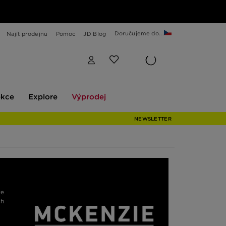
Doručujeme do...
Najít prodejnu
Pomoc
JD Blog
Explore
Výprodej
ekce
Explore
Výprodej
NEWSLETTER
te
ch