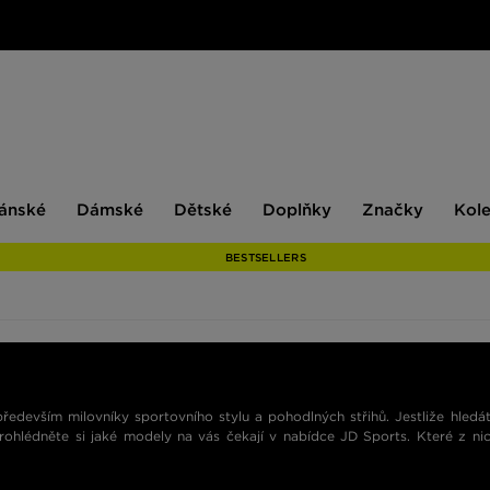
ské
Dámské
Dětské
Doplňky
Značky
ánské
Dámské
Dětské
Doplňky
Značky
Kol
BESTSELLERS
především milovníky sportovního stylu a pohodlných střihů. Jestliže hledá
prohlédněte si jaké modely na vás čekají v nabídce JD Sports. Které z ni