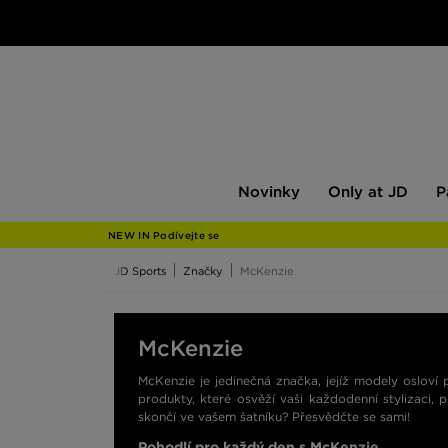
Novinky
Only
Pán
Novinky
Only at JD
P
at
JD
NEW IN Podívejte se
JD Sports
Značky
McKenzie
McKenzie
McKenzie je jedinečná značka, jejíž modely osloví 
produkty, které osvěží vaši každodenní stylizaci, 
skončí ve vašem šatníku? Přesvědčte se sami!
Pohodlí pro každý den s McKenzie