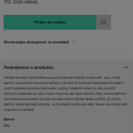
Zjistit velikost
Přidat do košíku
Zkontrolujte dostupnost na prodejně
Podrobnosti o produktu
Dětské tenisky New Balance jsou kombinací klasiky a pohodlí. Jsou v bílé
barvě s výraznými modrými detaily a skvěle se hodí pro každodenní nošení.
Jejich klasická silueta a šněrování zajišťují stabilní nošení a díky použití
různých materiálů je obuv nejen stylová, ale také odolná. Díky univerzálnímu
barevnému provedení se tyto tenisky hodí k široké škále outfitů, ať už pro
běžné, nebo akčnější aktivity. Je to ideální volba pro děti, které ocení pohodlí
a sportovní vzhled!
Barva
Bílá