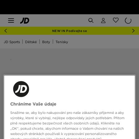
NEW IN Podívejte se
JD Sports
Dětské
Boty
Tenisky
Chráníme Vaše údaje
Snažíme se, aby bylo nakupování pro naše zákazníky příjemné a aby
výrobky, které si vybírají, nejlépe odpovídaly jejich potřebám. Přitom
plně respektujeme bezpečnost všech osobních údajů. Klikněte na
„OK“, pokud chcete, abychom informace o Vašem chování na našich
webových stránkách používali k vypracování personalizovaného