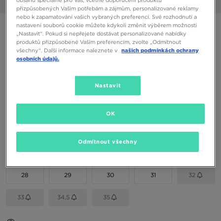
obsahu speciálně pro Vás, včetně doporučení produktů
1/6
přizpůsobených Vašim potřebám a zájmům, personalizované reklamy
nebo k zapamatování vašich vybraných preferencí. Své rozhodnutí a
nastavení souborů cookie můžete kdykoli změnit výběrem možnosti
NEW BALANCE 480
„Nastavit“. Pokud si nepřejete dostávat personalizované nabídky
produktů přizpůsobené Vašim preferencím, zvolte „Odmítnout
všechny“. Další informace naleznete v
našich podmínkách ochrany
890 Kč
osobních údajů.
990 Kč
-10%
(Nejnižší cena za posledních 30 dní)
1590 Kč
-44%
(Původní cena)
Nastavit
Dostupné Barvy
Bílá
OK
Vyberte velikost
Odmítnout všechny
EU
US
28
29
30
31
32
33
34,5
35