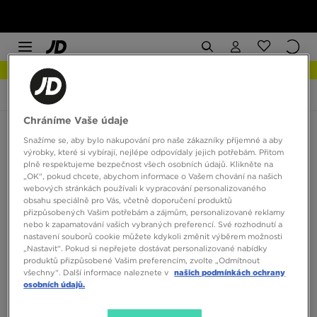
NEW IN Podívejte se
JD Sports
Informace
Chráníme Vaše údaje
Jak vám můžeme pomoci?
Snažíme se, aby bylo nakupování pro naše zákazníky příjemné a aby
výrobky, které si vybírají, nejlépe odpovídaly jejich potřebám. Přitom
plně respektujeme bezpečnost všech osobních údajů. Klikněte na
„OK“, pokud chcete, abychom informace o Vašem chování na našich
webových stránkách používali k vypracování personalizovaného
obsahu speciálně pro Vás, včetně doporučení produktů
přizpůsobených Vašim potřebám a zájmům, personalizované reklamy
nebo k zapamatování vašich vybraných preferencí. Své rozhodnutí a
Hlavní témata
nastavení souborů cookie můžete kdykoli změnit výběrem možnosti
„Nastavit“. Pokud si nepřejete dostávat personalizované nabídky
produktů přizpůsobené Vašim preferencím, zvolte „Odmítnout
FAQ
všechny“. Další informace naleznete v
našich podmínkách ochrany
osobních údajů.
Všechny otázky