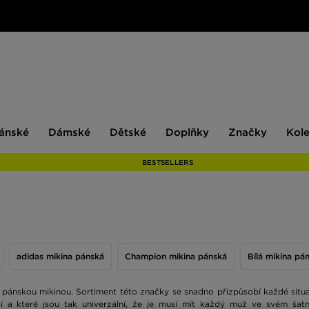
ské
Dámské
Dětské
Doplňky
Značky
ánské
Dámské
Dětské
Doplňky
Značky
Kol
BESTSELLERS
adidas mikina pánská
Champion mikina pánská
Bílá mikina pá
 pánskou mikinou. Sortiment této značky se snadno přizpůsobí každé situ
jší a které jsou tak univerzální, že je musí mít každý muž ve svém šat