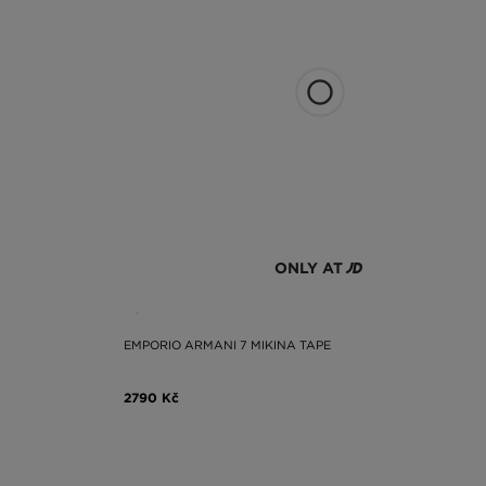
že vaše oblečení o vás hodně vypovídá. Pokud se rozho
pánská mikina nebo snad nějaká v jiné barvě? Klasickou
variantu pro vás ve stylu, který je vám nejbližší. Dí
stacionárním showroomu a vyberte si svůj nový must ha
ONLY AT
EMPORIO ARMANI 7 MIKINA TAPE
2790 Kč