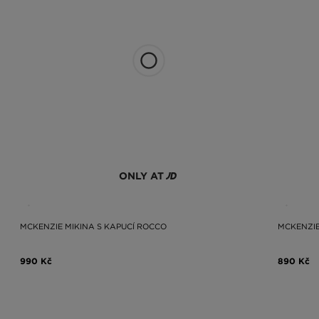
dujete pro pánskou mikinu, ve které se budete cítit pohodlně a zároveň 
 mikinu s kapucí nebo sportovní mikinu? Které z nich padnou do vašeho koší
ky široké nabídce JD Sports bude hledání nové mikiny potěšením. Podívej
ve.
ONLY AT
MCKENZIE MIKINA S KAPUCÍ ROCCO
MCKENZIE
990 Kč
890 Kč