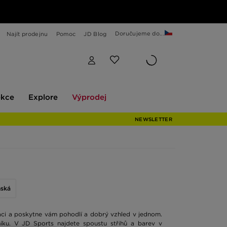
Doručujeme do...
Najít prodejnu
Pomoc
JD Blog
Explore
Výprodej
ekce
Explore
Výprodej
NEWSLETTER
nská
aci a poskytne vám pohodlí a dobrý vzhled v jednom.
níku. V JD Sports najdete spoustu střihů a barev v