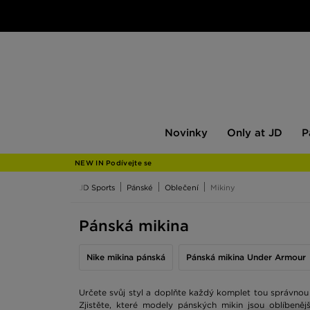
Novinky
Only
Pán
Novinky
Only at JD
P
at
JD
NEW IN Podívejte se
JD Sports
Pánské
Oblečení
Mikiny
Pánská mikina
Nike mikina pánská
Pánská mikina Under Armour
Určete svůj styl a doplňte každý komplet tou správnou
Zjistěte, které modely pánských mikin jsou oblíbeně