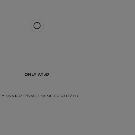
bude vypadat módně, určitě najdete tu pravou. Černá
ku tentokrát? Podívejte se na to a vyberte si ideální
te se na modely dostupné online nebo se zastavte ve
ONLY AT
 MIKINA ROZEPÍNACÍ S KAPUCÍ ROCCO FZ HD