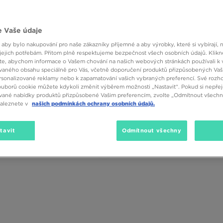
 Vaše údaje
 aby bylo nakupování pro naše zákazníky příjemné a aby výrobky, které si vybírají, 
jejich potřebám. Přitom plně respektujeme bezpečnost všech osobních údajů. Klikn
e, abychom informace o Vašem chování na našich webových stránkách používali k 
vaného obsahu speciálně pro Vás, včetně doporučení produktů přizpůsobených Va
sonalizované reklamy nebo k zapamatování vašich vybraných preferencí. Své rozho
ouborů cookie můžete kdykoli změnit výběrem možnosti „Nastavit“. Pokud si nepřej
vané nabídky produktů přizpůsobené Vašim preferencím, zvolte „Odmítnout všechny
naleznete v
našich podmínkách ochrany osobních údajů.
tavit
Odmítnout všechny