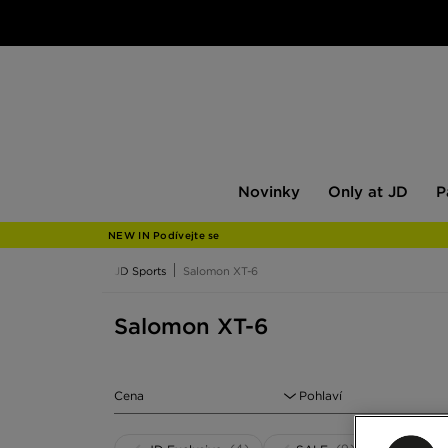
Novinky
Only
Pán
Novinky
Only at JD
P
at
JD
NEW IN Podívejte se
JD Sports
Salomon XT-6
Salomon XT-6
Cena
Pohlaví