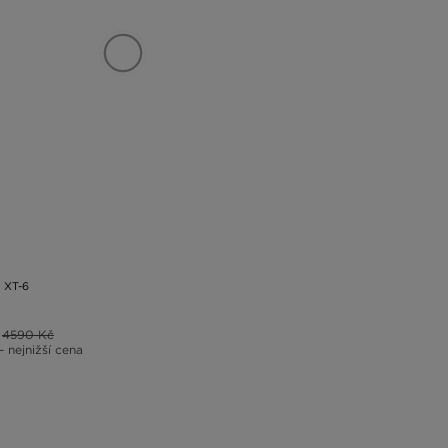
XT-6
4590 Kč
– nejnižší cena