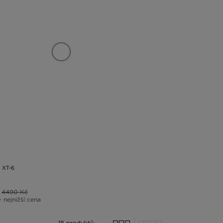
XT-6
4490 Kč
– nejnižší cena
18 produktů