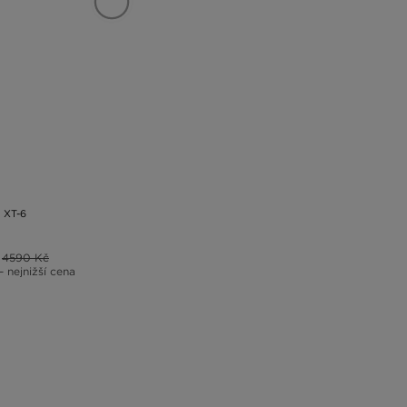
XT-6
4590 Kč
– nejnižší cena