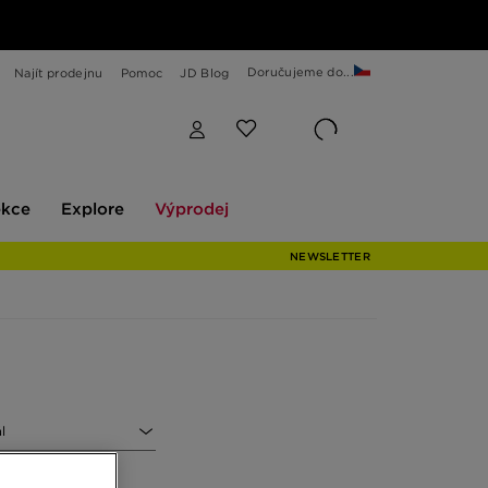
Doručujeme do...
Najít prodejnu
Pomoc
JD Blog
Explore
Výprodej
ekce
Explore
Výprodej
NEWSLETTER
l