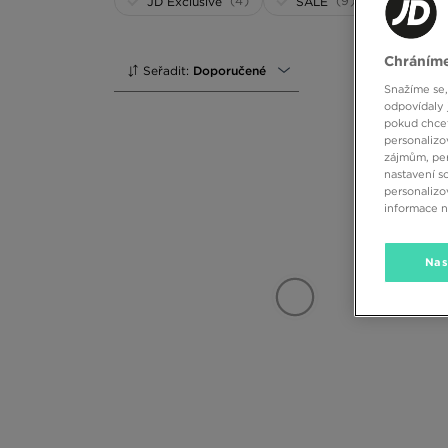
(4)
(9)
JD Exclusive
SALE
Chráníme
Seřadit:
Doporučené
Snažíme se,
odpovídaly 
pokud chcet
personalizo
zájmům, per
nastavení s
personalizo
informace 
Nas