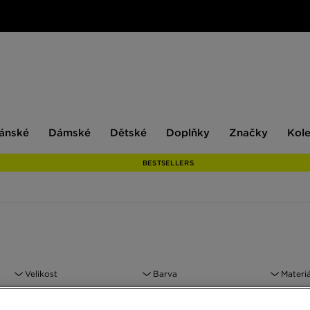
ské
Dámské
Dětské
Doplňky
Značky
ánské
Dámské
Dětské
Doplňky
Značky
Kol
BESTSELLERS
Velikost
Barva
Materiá