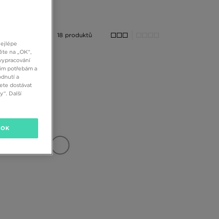
18 produktů
nejlépe
ěte na „OK“,
vypracování
šim potřebám a
dnutí a
ete dostávat
“. Další
OK