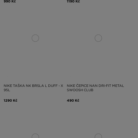
990 Kč
1190 Kč
NIKE TAŠKA NK BRSLA L DUFF - X
NIKE ČEPICE NAN DRI-FIT METAL
95L
SWOOSH CLUB
1290 Kč
490 Kč