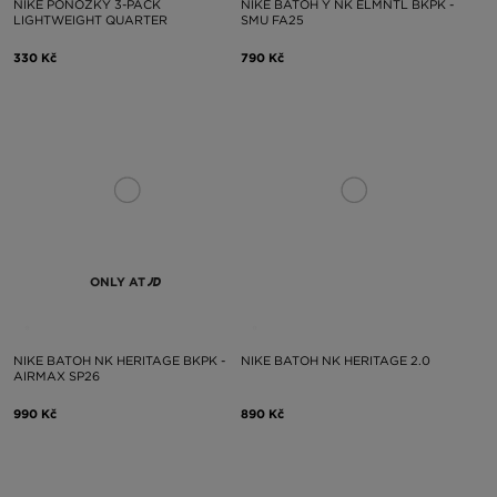
NIKE PONOŽKY 3-PACK
NIKE BATOH Y NK ELMNTL BKPK -
LIGHTWEIGHT QUARTER
SMU FA25
330 Kč
790 Kč
ONLY AT
NIKE BATOH NK HERITAGE BKPK -
NIKE BATOH NK HERITAGE 2.0
AIRMAX SP26
990 Kč
890 Kč