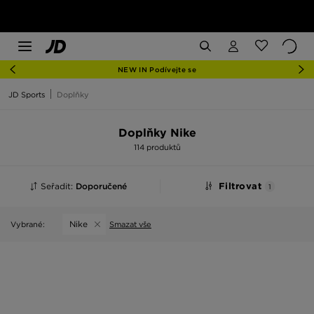
NEW IN Podívejte se
JD Sports
Doplňky
Doplňky Nike
114 produktů
Seřadit:
Doporučené
Filtrovat
1
Nike
Vybrané:
Smazat vše