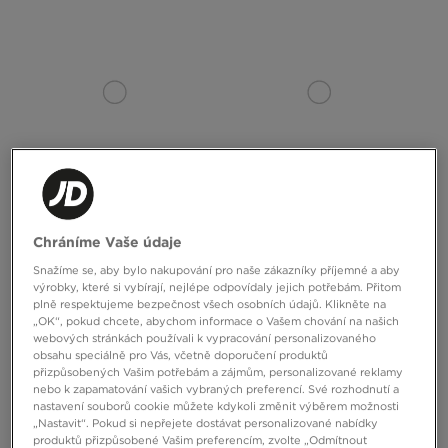
Chráníme Vaše údaje
NIKE PONOŽKY NIKE EVERYDAY
NIKE PONOŽKY 6-PACK CUSHIONED
TRAINING CREW
Snažíme se, aby bylo nakupování pro naše zákazníky příjemné a aby
výrobky, které si vybírají, nejlépe odpovídaly jejich potřebám. Přitom
330 Kč
590 Kč
plně respektujeme bezpečnost všech osobních údajů. Klikněte na
„OK“, pokud chcete, abychom informace o Vašem chování na našich
webových stránkách používali k vypracování personalizovaného
obsahu speciálně pro Vás, včetně doporučení produktů
přizpůsobených Vašim potřebám a zájmům, personalizované reklamy
nebo k zapamatování vašich vybraných preferencí. Své rozhodnutí a
nastavení souborů cookie můžete kdykoli změnit výběrem možnosti
„Nastavit“. Pokud si nepřejete dostávat personalizované nabídky
produktů přizpůsobené Vašim preferencím, zvolte „Odmítnout