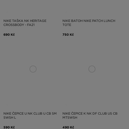
NIKE TAŠKA NK HERITAGE
NIKE BATOH NIKE PATCH LUNCH
CROSSBODY - FA21
TOTE
690 Kč
750 Kč
NIKE ČEPICE U NK CLUB U CB SM
NIKE ČEPICE K NK DF CLUB US CB
SWSH L
MTSWSH
590 Kč
490 Kč